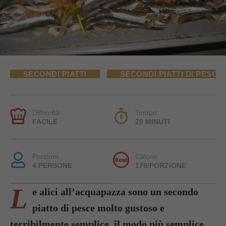
SECONDI PIATTI
SECONDI PIATTI DI PESCE
Difficoltà:
Tempo:
FACILE
20 MINUTI
Porzioni:
Calorie:
4 PERSONE
178/PORZIONE
L
e alici all’acquapazza sono un secondo
piatto di pesce molto gustoso e
terribilmente semplice, il modo più semplice