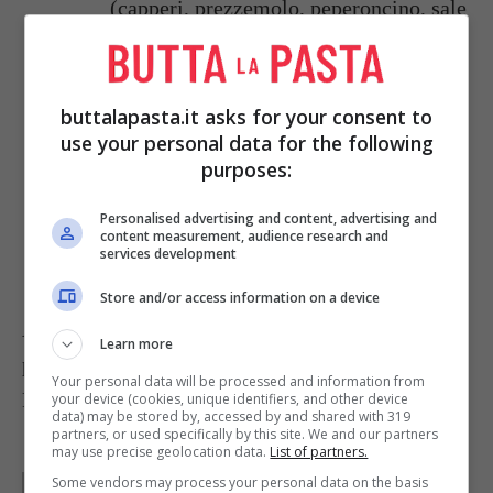
(capperi, prezzemolo, peperoncino, sale
e pepe).
Completate la cottura per altri 5 minuti
buttalapasta.it asks for your consent to
allungando con un po’ di acqua per
use your personal data for the following
purposes:
evitare che si asciughi troppo.
Personalised advertising and content, advertising and
content measurement, audience research and
Servite caldo.
services development
Store and/or access information on a device
Accompagnate le acciughe all'acquapazza con
Learn more
patate al forno o lessate.
Your personal data will be processed and information from
Foto di
Maria Verivaki
your device (cookies, unique identifiers, and other device
data) may be stored by, accessed by and shared with 319
partners, or used specifically by this site. We and our partners
may use precise geolocation data.
List of partners.
Some vendors may process your personal data on the basis
Parole di
Redazione Buttalapasta