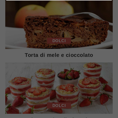
DOLCI
Torta di mele e cioccolato
DOLCI