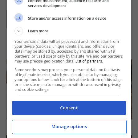
content measurement, audience research and
services development
Parole di
Lucia
Store and/or access information on a device
Learn more
Your personal data will be processed and information from
IN PRIMO PIANO
your device (cookies, unique identifiers, and other device
data) may be stored by, accessed by and shared with 319
partners, or used specifically by this site. We and our partners
may use precise geolocation data.
List of partners.
Some vendors may process your personal data on the basis
of legitimate interest, which you can object to by managing
your options below. Look for a link at the bottom of this page
or in the site menu to manage or withdraw consent in privacy
and cookie settings.
Consent
SECONDI PIATTI
Arista di maiale al latte
Manage options