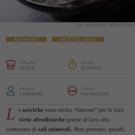
Foto Shutterstock | Mikhail Valeev
ANTIPASTI
RICETTE LIGHT
Difficoltà:
Tempo:
FACILE
15 MINUTI
Porzioni:
Calorie:
2 PERSONE
57/PORZIONE
L
e
ostriche
sono molto “famose” per le loro
virtù afrodisiache
grazie al loro alto
contenuto di
sali minerali
. Non possono, quindi,