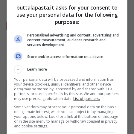
buttalapasta.it asks for your consent to
portata.
use your personal data for the following
purposes:
Irrorate le fette di avocado con la salsa e
portate in tavola questa fresca
insalata
.
Personalised advertising and content, advertising and
content measurement, audience research and
services development
Store and/or access information on a device
Foto di
Mrs. Mari
Learn more
Your personal data will be processed and information from
Parole di
Kati Irrente
your device (cookies, unique identifiers, and other device
Giornalista poliedrica scrivo per il web dal 2008. Sono
data) may be stored by, accessed by and shared with 319
partners, or used specifically by this site. We and our partners
appassionata del vivere green e della buona cucina,
may use precise geolocation data.
List of partners.
divido il tempo libero tra musica, cinema e fumetti
d’autore.
Some vendors may process your personal data on the basis
of legitimate interest, which you can object to by managing
your options below. Look for a link at the bottom of this page
or in the site menu to manage or withdraw consent in privacy
IN PRIMO PIANO
and cookie settings.