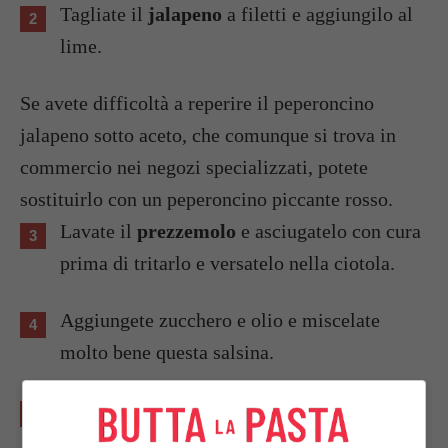
Tagliate il
jalapeno
a filetti e aggiungilo al
lime.
Se avete difficoltà a reperire il peperoncino
jalapeno sotto aceto, che comunque si trova in
commercio nei negozi specializzati, potete
sostituirlo con un peperoncino piccante rosso.
Lavate il
prezzemolo
e asciugatelo con cura
prima di tritarlo e versatelo nella ciotola.
Aggiungete zucchero e olio e miscelate
molto bene questa salsina.
Sbucciate l’avocado, eliminate il nocciolo e
tagliatelo a fettine che metterete nel piatto di