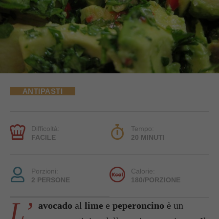
ANTIPASTI
Difficoltà:
Tempo:
FACILE
20 MINUTI
Porzioni:
Calorie:
2 PERSONE
180/PORZIONE
L’
avocado
al
lime
e
peperoncino
è un