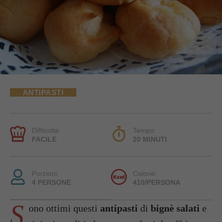
ANTIPASTI
Difficoltà:
Tempo:
FACILE
20 MINUTI
Porzioni:
Calorie:
4 PERSONE
410/PERSONA
S
ono ottimi questi
antipasti
di
bignè salati
e