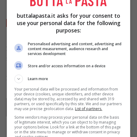
riempirli con un cucchiaino.
buttalapasta.it asks for your consent to
Mescolate al pesto la panna e versate questa
use your personal data for the following
purposes:
salsa sui bignè ripieni.
Personalised advertising and content, advertising and
Potete farcire i bigné in altri modi salati, con
content measurement, audience research and
services development
formaggio oppure con gamberetti e salsa cocktail.
Store and/or access information on a device
Foto di
Calgary Reviews
Learn more
Your personal data will be processed and information from
your device (cookies, unique identifiers, and other device
data) may be stored by, accessed by and shared with 319
Parole di
Kati Irrente
partners, or used specifically by this site. We and our partners
Giornalista poliedrica scrivo per il web dal 2008. Sono
may use precise geolocation data.
List of partners.
appassionata del vivere green e della buona cucina,
Some vendors may process your personal data on the basis
divido il tempo libero tra musica, cinema e fumetti
of legitimate interest, which you can object to by managing
d’autore.
your options below. Look for a link at the bottom of this page
or in the site menu to manage or withdraw consent in privacy
and cookie settings.