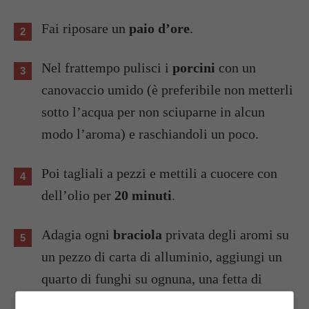
Fai riposare un
paio d’ore
.
Nel frattempo pulisci i
porcini
con un
canovaccio umido (è preferibile non metterli
sotto l’acqua per non sciuparne in alcun
modo l’aroma) e raschiandoli un poco.
Poi tagliali a pezzi e mettili a cuocere con
dell’olio per
20 minuti
.
Adagia ogni
braciola
privata degli aromi su
un pezzo di carta di alluminio, aggiungi un
quarto di funghi su ognuna, una fetta di
prosciutto e termina con una fetta di