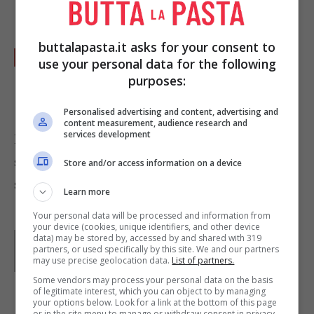
scamorza.
buttalapasta.it asks for your consent to
Richiudi i lembi dell’alluminio e metti su
use your personal data for the following
una teglia. Inforna per
un’ora a 160 grad
i e
purposes:
servi le braciole direttamente nel cartoccio.
Personalised advertising and content, advertising and
content measurement, audience research and
services development
Farcito con i funghi puoi anche provare un
secondo di pesce,
il branzino con i porcini
e gli
Store and/or access information on a device
spinaci. Foto di
Laura Sanders
Learn more
Your personal data will be processed and information from
your device (cookies, unique identifiers, and other device
Parole di
Kati Irrente
data) may be stored by, accessed by and shared with 319
Giornalista poliedrica scrivo per il web dal 2008. Sono
partners, or used specifically by this site. We and our partners
may use precise geolocation data.
List of partners.
appassionata del vivere green e della buona cucina,
divido il tempo libero tra musica, cinema e fumetti
Some vendors may process your personal data on the basis
d’autore.
of legitimate interest, which you can object to by managing
your options below. Look for a link at the bottom of this page
or in the site menu to manage or withdraw consent in privacy