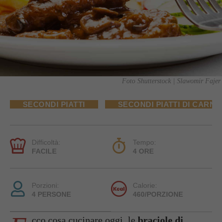
Foto Shutterstock | Slawomir Fajer
SECONDI PIATTI
SECONDI PIATTI DI CARNE
Difficoltà:
Tempo:
FACILE
4 ORE
Porzioni:
Calorie:
4 PERSONE
460/PORZIONE
cco cosa cucinare oggi, le
braciole di