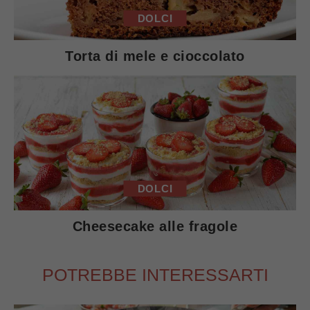
DOLCI
Torta di mele e cioccolato
DOLCI
Cheesecake alle fragole
POTREBBE INTERESSARTI