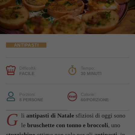
ANTIPASTI
Difficoltà:
Tempo:
FACILE
30 MINUTI
Porzioni:
Calorie:
8 PERSONE
60/PORZIONE
G
li
antipasti di Natale
sfiziosi di oggi sono
le
bruschette con tonno e broccoli
, uno
stuzzichino
ottimo non solo per gli
antipasti
, in