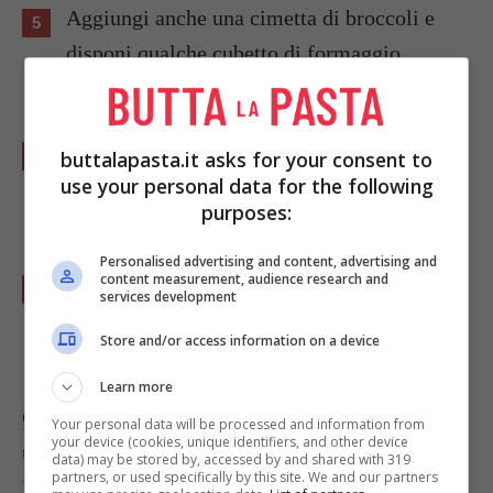
Aggiungi anche una cimetta di broccoli e
disponi qualche cubetto di formaggio
Cheddar
sulla superficie.
Metti in una teglia e inforna nel forno caldo
buttalapasta.it asks for your consent to
use your personal data for the following
a 160 gradi per 10 minuti, fino a che il
purposes:
formaggio sarà fuso.
Personalised advertising and content, advertising and
content measurement, audience research and
Servi le bruschette ancora calde per i tuoi
services development
antipasti o per l’aperitivo
Store and/or access information on a device
Learn more
Coi broccoli puoi provare uno squisito sformato
,
Your personal data will be processed and information from
your device (cookies, unique identifiers, and other device
un’idea in più per i tuoi
secondi piatti gustosi
.
data) may be stored by, accessed by and shared with 319
partners, or used specifically by this site. We and our partners
Foto di
amanky