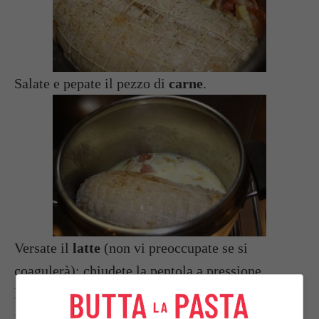
Salate e pepate il pezzo di
carne
.
Versate il
latte
(non vi preoccupate se si
coagulerà); chiudete la pentola a pressione,
lasciate cuocere una mezz’oretta a partire dal
fischio.