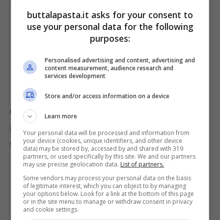
buttalapasta.it asks for your consent to
use your personal data for the following
purposes:
Personalised advertising and content, advertising and
content measurement, audience research and
services development
Store and/or access information on a device
Quando il
vitello
sarà cotto, toglietelo dalla
Learn more
pentola e fate ridurre un pochino l’intingolo che
Your personal data will be processed and information from
your device (cookies, unique identifiers, and other device
si sarà formato; quindi filtratelo.
data) may be stored by, accessed by and shared with 319
partners, or used specifically by this site. We and our partners
may use precise geolocation data.
List of partners.
Some vendors may process your personal data on the basis
of legitimate interest, which you can object to by managing
your options below. Look for a link at the bottom of this page
or in the site menu to manage or withdraw consent in privacy
and cookie settings.