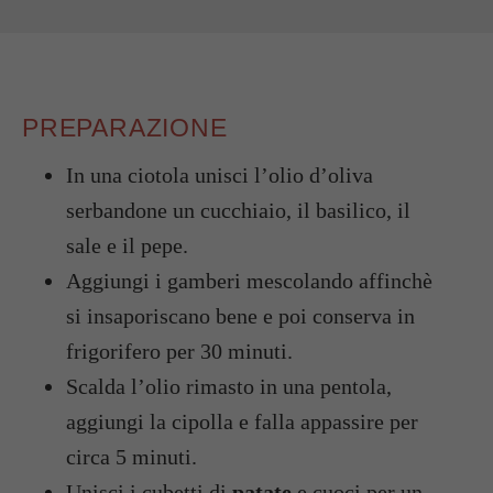
PREPARAZIONE
In una ciotola unisci l’olio d’oliva
serbandone un cucchiaio, il basilico, il
sale e il pepe.
Aggiungi i gamberi mescolando affinchè
si insaporiscano bene e poi conserva in
frigorifero per 30 minuti.
Scalda l’olio rimasto in una pentola,
aggiungi la cipolla e falla appassire per
circa 5 minuti.
Unisci i cubetti di
patate
e cuoci per un