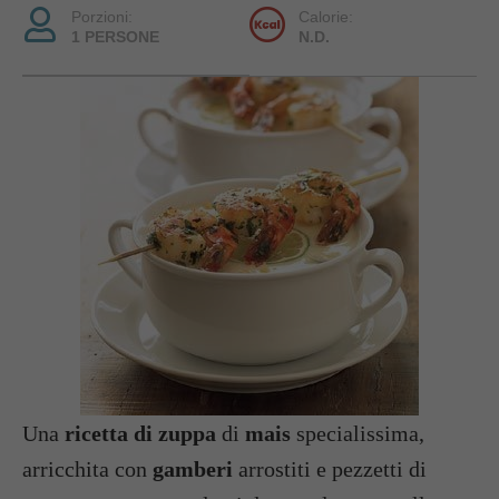
Porzioni:
Calorie:
1 PERSONE
N.D.
Una
ricetta di zuppa
di
mais
specialissima,
arricchita con
gamberi
arrostiti e pezzetti di