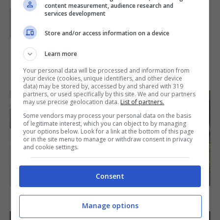
content measurement, audience research and
Parole di
GIeGI
services development
GIeGI è stata collaboratrice di Buttalapasta dal 2008 al
2013, spaziando tra tutte le tipologie di ricette, con un
Store and/or access information on a device
occhio di riguardo a quelle della tradizione regionale.
Learn more
IN PRIMO PIANO
Your personal data will be processed and information from
your device (cookies, unique identifiers, and other device
data) may be stored by, accessed by and shared with 319
partners, or used specifically by this site. We and our partners
may use precise geolocation data.
List of partners.
Some vendors may process your personal data on the basis
of legitimate interest, which you can object to by managing
your options below. Look for a link at the bottom of this page
or in the site menu to manage or withdraw consent in privacy
and cookie settings.
SECONDI PIATTI
Consent
Arista di maiale al latte
Manage options