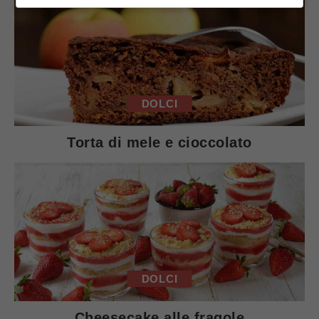
DOLCI
Torta di mele e cioccolato
DOLCI
Cheesecake alle fragole