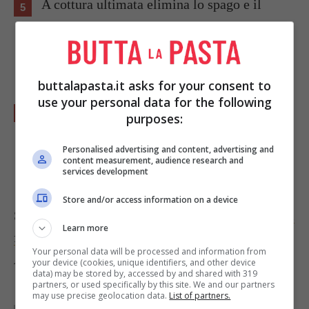
A cottura ultimata elimina lo spago e il
prosciutto, taglia il fagiano arrosto a pezzi e
mettilo su un vassoio, trita il prosciutto e
spargilo sulla carne.
buttalapasta.it asks for your consent to
use your personal data for the following
Sgrassa il fondo di cottura filtrandolo, versa
purposes:
questo condimento sul fagiano e servi
Personalised advertising and content, advertising and
immediatamente.
content measurement, audience research and
services development
Store and/or access information on a device
Se ti piace la selvaggina prova anche
la ricetta del
Learn more
fagiano al vino
.
Your personal data will be processed and information from
Foto di
William Lyons
your device (cookies, unique identifiers, and other device
data) may be stored by, accessed by and shared with 319
partners, or used specifically by this site. We and our partners
may use precise geolocation data.
List of partners.