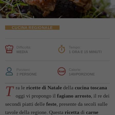
CUCINA REGIONALE
Difficoltà:
Tempo:
MEDIA
1 ORA E 15 MINUTI
Porzioni:
Calorie:
2 PERSONE
140/PORZIONE
T
ra le
ricette di Natale
della
cucina toscana
oggi vi propongo il
fagiano arrosto
, il re dei
secondi piatti delle
feste
, presente da secoli sulle
tavole della regione. Questa
ricetta
di
carne