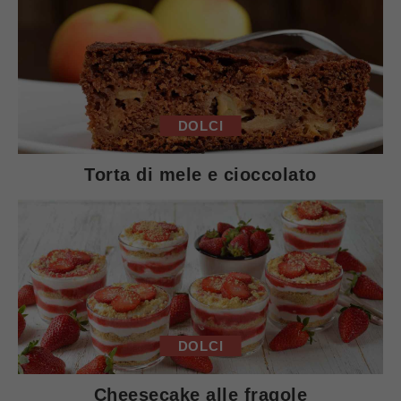
DOLCI
Torta di mele e cioccolato
DOLCI
Cheesecake alle fragole