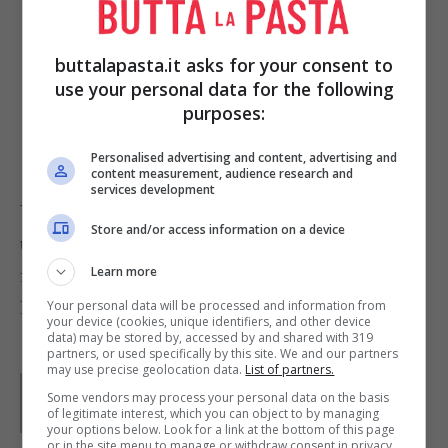
cuocere a fuoco basso e con il
coperchio.
buttalapasta.it asks for your consent to
use your personal data for the following
A cottura ultimata (circa 30 minuti)
purposes:
servite ben caldo in tavola.
Personalised advertising and content, advertising and
content measurement, audience research and
services development
Vi suggeriamo di accompagnare questo piatto con
Store and/or access information on a device
un vino bianco tipo
Greco di Tufo
servito ben
Learn more
fresco.
Foto di
Jessica and Lon Binder
Your personal data will be processed and information from
your device (cookies, unique identifiers, and other device
data) may be stored by, accessed by and shared with 319
partners, or used specifically by this site. We and our partners
may use precise geolocation data.
List of partners.
Parole di
Lucia
Some vendors may process your personal data on the basis
of legitimate interest, which you can object to by managing
your options below. Look for a link at the bottom of this page
or in the site menu to manage or withdraw consent in privacy