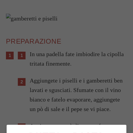
PREPARAZIONE
In una padella fate imbiodire la cipolla
tritata finemente.
Aggiungete i piselli e i gamberetti ben
lavati e sgusciati. Sfumate con il vino
bianco e fatelo evaporare, aggiungete
un pò di sale e il pepe se vi piace.
Aggiungete un pò d’acqua e fate