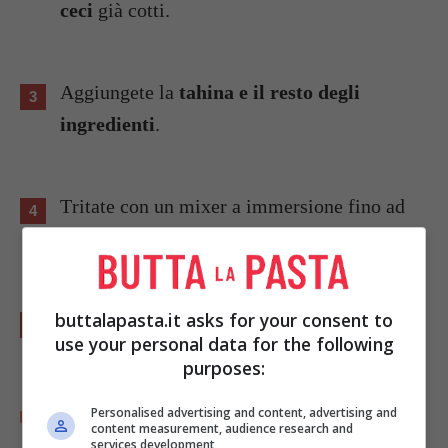
ceci
già cotti.
Aggiungete la
tahina e il resto degli
ingredienti
.
Tritate con un mixer a immersione fino ad
ottenere una crema densa e liscia.
buttalapasta.it asks for your consent to
Servite a piacere.
use your personal data for the following
purposes:
Personalised advertising and content, advertising and
Parole di
Chiara Ricchiuti
content measurement, audience research and
Classe 1996, sono Chiara, da sempre affascinata dal
services development