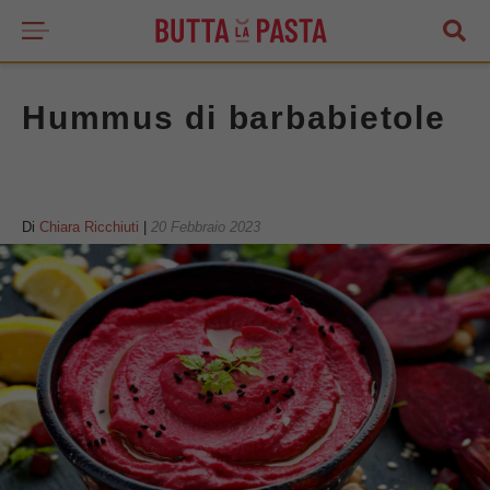
Hummus di barbabietole
Di
Chiara Ricchiuti
|
20 Febbraio 2023