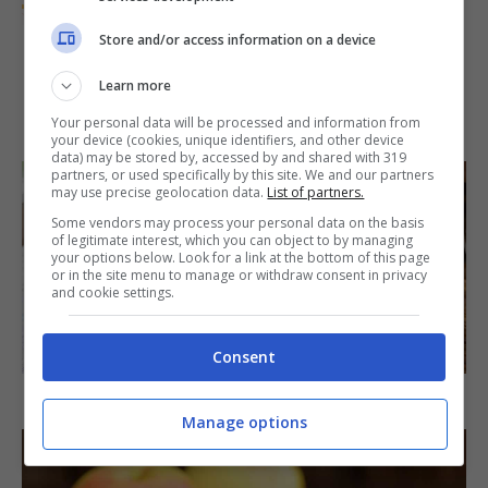
web e dal blogging. Se mi chiedessero di descrivermi
in tre aggettivi userei i seguenti: sognatrice, curiosa e
Store and/or access information on a device
determinata.
Learn more
IN PRIMO PIANO
Your personal data will be processed and information from
your device (cookies, unique identifiers, and other device
data) may be stored by, accessed by and shared with 319
partners, or used specifically by this site. We and our partners
may use precise geolocation data.
List of partners.
Some vendors may process your personal data on the basis
of legitimate interest, which you can object to by managing
your options below. Look for a link at the bottom of this page
or in the site menu to manage or withdraw consent in privacy
and cookie settings.
SECONDI PIATTI
Consent
Arista di maiale al latte
Manage options