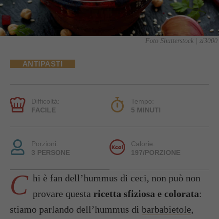
Foto Shutterstock | zi3000
ANTIPASTI
Difficoltà:
Tempo:
FACILE
5 MINUTI
Porzioni:
Calorie:
3 PERSONE
197/PORZIONE
C
hi è fan dell’hummus di ceci, non può non
provare questa
ricetta sfiziosa e colorata
:
stiamo parlando dell’hummus di
barbabietole
,