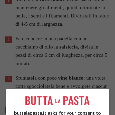
mantenere gli alimenti, quindi eliminate la
pelle, i semi e i filamenti. Divideteli in falde
di 4-5 cm di larghezza.
Fate cuocere in una padella con un
cucchiaino di olio la
salsiccia
, divisa in
pezzi di circa 6 cm di lunghezza, per circa 5
minuti.
Sfumatela con poco
vino bianco
; una volta
cotta sgocciolatela bene e avvolgete ciascun
pezzo in una falda di peperone.
Trasferite il fondo di cottura della salsiccia
buttalapasta.it asks for your consent to