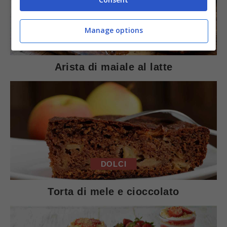
Manage options
SECONDI PIATTI
Arista di maiale al latte
DOLCI
Torta di mele e cioccolato