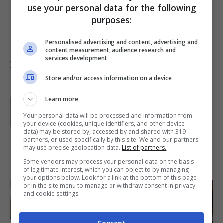
in una teglia, adagiatevi sopra gli
involtini
use your personal data for the following
purposes:
di peperone e fate cuocere in forno a
200°
per 10 minuti
, poi servite anche tiepidi.
Personalised advertising and content, advertising and
content measurement, audience research and
services development
Foto di
channasch
Store and/or access information on a device
Learn more
Parole di
Paoletta
Paoletta è stata collaboratrice di Buttalapasta dal 2008
Your personal data will be processed and information from
al 2011, spaziando tra tutte le tipologie di ricette, dai
your device (cookies, unique identifiers, and other device
primi ai contorni, dai secondi ai dolci.
data) may be stored by, accessed by and shared with 319
partners, or used specifically by this site. We and our partners
may use precise geolocation data.
List of partners.
IN PRIMO PIANO
Some vendors may process your personal data on the basis
of legitimate interest, which you can object to by managing
your options below. Look for a link at the bottom of this page
or in the site menu to manage or withdraw consent in privacy
and cookie settings.
Consent