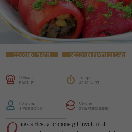
SECONDI PIATTI
SECONDI PIATTI DI CARNE
Difficoltà:
Tempo:
FACILE
30 MINUTI
Porzioni:
Calorie:
4 PERSONE
295/PORZIONE
Q
uesta ricetta propone gli
involtini di