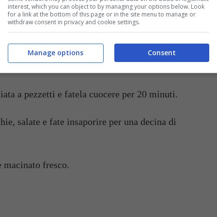
interest, which you can object to by managing your options below. Look
for a link at the bottom of this page or in the site menu to manage or
withdraw consent in privacy and cookie settings.
te e tagliate a dadini.
Manage options
Consent
ocere per 20 minuti.
iata a pezzetti e fatela cuocere per 20 minuti.
hie, salate e fate insaporire per una decina di
e macinato fresco.