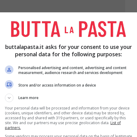
 DI
4 PATATE GRANDI
1 CIPOLLA
E
PICCOLA
 DI
PEPERONCINO
SALE Q.B.
IVA
Q.B.
buttalapasta.it asks for your consent to use your
personal data for the following purposes:
Personalised advertising and content, advertising and content
measurement, audience research and services development
Store and/or access information on a device
Learn more
Your personal data will be processed and information from your device
(cookies, unique identifiers, and other device data) may be stored by,
polla e fatela imbiondire nell’olio.
accessed by and shared with 319 partners, or used specifically by this
site. We and our partners may use precise geolocation data.
List of
partners.
modorini tagliati a metà e fate cuocere per qualche
Some vendors may process your personal data on the basis of legitimate