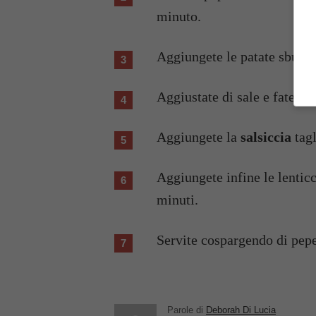
minuto.
Aggiungete le patate sbuccia
Aggiustate di sale e fate cu
Aggiungete la
salsiccia
tagl
Aggiungete infine le lenticc
minuti.
Servite cospargendo di pep
Parole di
Deborah Di Lucia