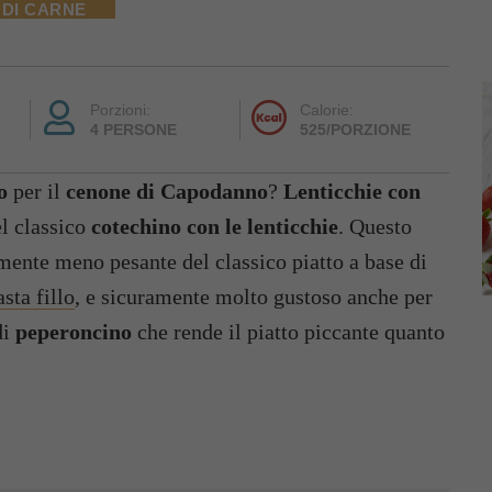
 DI CARNE
Porzioni:
Calorie:
4 PERSONE
525/PORZIONE
o
per il
cenone di Capodanno
?
Lenticchie con
el classico
cotechino con le lenticchie
. Questo
amente meno pesante del classico piatto a base di
sta fillo
, e sicuramente molto gustoso anche per
di
peperoncino
che rende il piatto piccante quanto