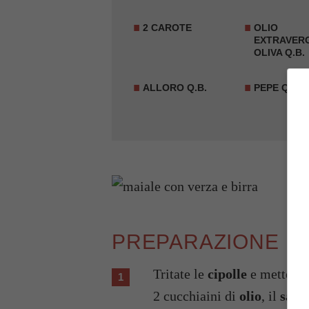
2 CAROTE
OLIO
EXTRAVERG
OLIVA Q.B.
ALLORO Q.B.
PEPE Q.B.
PREPARAZIONE
Tritate le
cipolle
e mettetel
2 cucchiaini di
olio
, il
sale
,