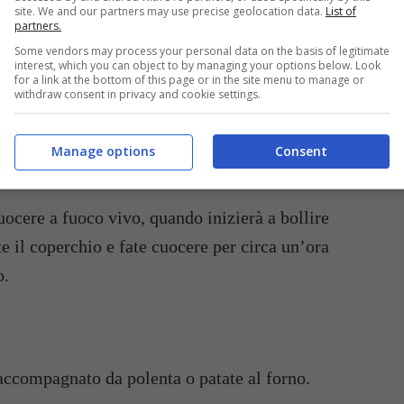
site. We and our partners may use precise geolocation data.
List of
partners.
aiale
e la
salsiccia
e fate cuocere.
Some vendors may process your personal data on the basis of legitimate
interest, which you can object to by managing your options below. Look
for a link at the bottom of this page or in the site menu to manage or
ate, lavate e tagliate a rondelline, e la
verza
withdraw consent in privacy and cookie settings.
Manage options
Consent
 di alloro
e le
bacche di ginepro
.
uocere a fuoco vivo, quando inizierà a bollire
e il coperchio e fate cuocere per circa un’ora
o.
 accompagnato da polenta o patate al forno.