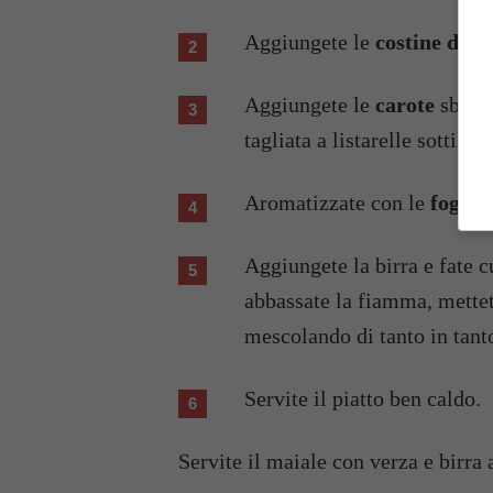
Aggiungete le
costine di m
Aggiungete le
carote
sbucci
tagliata a listarelle sottili.
Aromatizzate con le
foglie
Aggiungete la birra e fate c
abbassate la fiamma, mettet
mescolando di tanto in tant
Servite il piatto ben caldo.
Servite il maiale con verza e birra