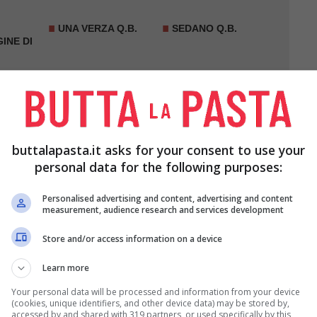
UNA VERZA Q.B.
SEDANO Q.B.
INE DI
SALE Q.B.
3 BACCHE DI
GINEPRO Q.B.
buttalapasta.it asks for your consent to use your
personal data for the following purposes:
Personalised advertising and content, advertising and content
measurement, audience research and services development
Store and/or access information on a device
Learn more
e in una padella antiaderente, fatele appassire con
Your personal data will be processed and information from your device
 il
pepe
e con il
sedano
a pezzettini.
(cookies, unique identifiers, and other device data) may be stored by,
accessed by and shared with 319 partners, or used specifically by this