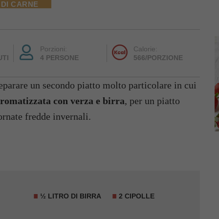
 DI CARNE
Porzioni:
Calorie:
UTI
4 PERSONE
566/PORZIONE
eparare un secondo piatto molto particolare in cui
aromatizzata con verza e birra
, per un piatto
ornate fredde invernali.
½ LITRO DI BIRRA
2 CIPOLLE