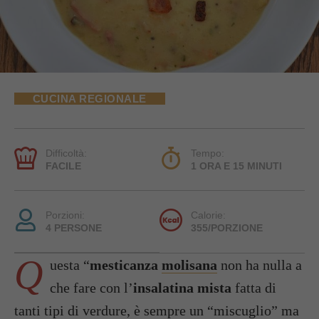
CUCINA REGIONALE
Difficoltà:
Tempo:
FACILE
1 ORA E 15 MINUTI
Porzioni:
Calorie:
4 PERSONE
355/PORZIONE
Q
uesta “
mesticanza
molisana
non ha nulla a
che fare con l’
insalatina mista
fatta di
tanti tipi di verdure, è sempre un “miscuglio” ma