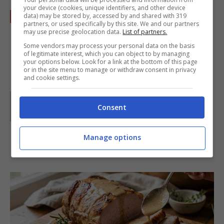
your device (cookies, unique identifiers, and other device
Basta solo un po’ di fantasia per questi
data) may be stored by, accessed by and shared with 319
partners, or used specifically by this site. We and our partners
mostruosi muffin che renderanno felici i
may use precise geolocation data.
List of partners.
vostri bimbi e i loro amici.
Some vendors may process your personal data on the basis
of legitimate interest, which you can object to by managing
your options below. Look for a link at the bottom of this page
or in the site menu to manage or withdraw consent in privacy
and cookie settings.
Parole di
Redazione Buttalapasta
Consent
Manage options
IN PRIMO PIANO