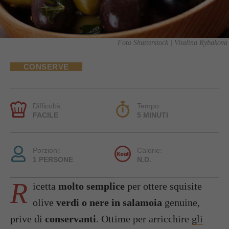
Foto Shutterstock | Vitalina Rybakova
CONSERVE
Difficoltà:
Tempo:
FACILE
5 MINUTI
Porzioni:
Calorie:
1 PERSONE
N.D.
R
icetta
molto semplice
per ottere squisite
olive
verdi o nere in salamoia
genuine,
prive di
conservanti
. Ottime per arricchire
gli