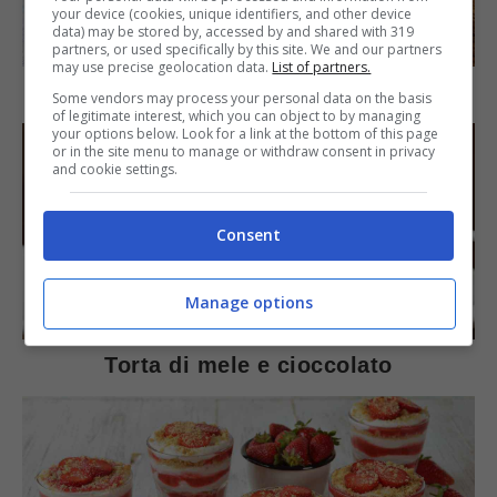
your device (cookies, unique identifiers, and other device
SECONDI PIATTI
data) may be stored by, accessed by and shared with 319
partners, or used specifically by this site. We and our partners
may use precise geolocation data.
List of partners.
Arista di maiale al latte
Some vendors may process your personal data on the basis
of legitimate interest, which you can object to by managing
your options below. Look for a link at the bottom of this page
or in the site menu to manage or withdraw consent in privacy
and cookie settings.
Consent
Manage options
DOLCI
Torta di mele e cioccolato