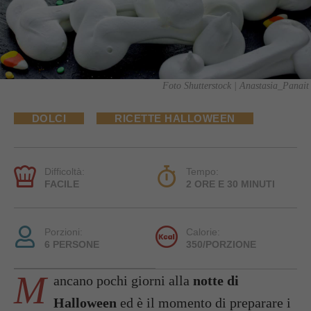
Foto Shutterstock | Anastasia_Panait
DOLCI
RICETTE HALLOWEEN
Difficoltà:
Tempo:
FACILE
2 ORE E 30 MINUTI
Porzioni:
Calorie:
6 PERSONE
350/PORZIONE
M
ancano pochi giorni alla
notte di
Halloween
ed è il momento di preparare i