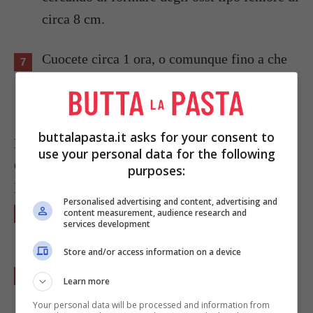
circa 8 cm.
Cuocete circa 1 ora, o comunque fino a che
le
ossa di meringa
non siano diventate
solide.
buttalapasta.it asks for your consent to
Le meringhe devono rimanere bianche.
use your personal data for the following
Controllare la cottura, e se necessario, aprire
purposes:
leggermente lo sportello del forno.
Personalised advertising and content, advertising and
Lasciate asciugare ancora 1 oretta nel forno
content measurement, audience research and
services development
spento.
Store and/or access information on a device
Assicuratevi di conservare questi
ossetti di
Learn more
morto alla meringa
in contenitori sigillati,
Your personal data will be processed and information from