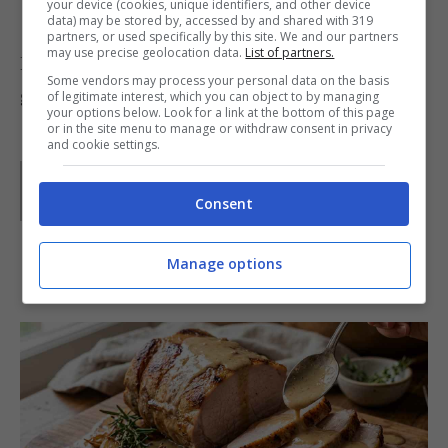
altrimenti diventeranno molli.
your device (cookies, unique identifiers, and other device
data) may be stored by, accessed by and shared with 319
partners, or used specifically by this site. We and our partners
may use precise geolocation data.
List of partners.
Le meringhe possono essere conservate per 7-10
Some vendors may process your personal data on the basis
giorni se conservate nel modo corretto.
of legitimate interest, which you can object to by managing
your options below. Look for a link at the bottom of this page
or in the site menu to manage or withdraw consent in privacy
and cookie settings.
Parole di
Redazione Buttalapasta
Consent
Manage options
IN PRIMO PIANO