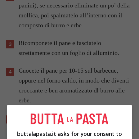
panini), se necessario eliminate un po’ della
mollica, poi spalmatelo all’interno con il
composto di burro e erbe.
Ricomponete il pane e fasciatelo
strettamente con un foglio di alluminio.
Cuocete il pane per 10-15 sul barbecue,
oppure nel forno caldo, in modo che diventi
croccante e ben aromatizzato dl burro alle
erbe.
Aprite il cartoccio con il pane direttamente
in tavola.
buttalapasta.it asks for your consent to