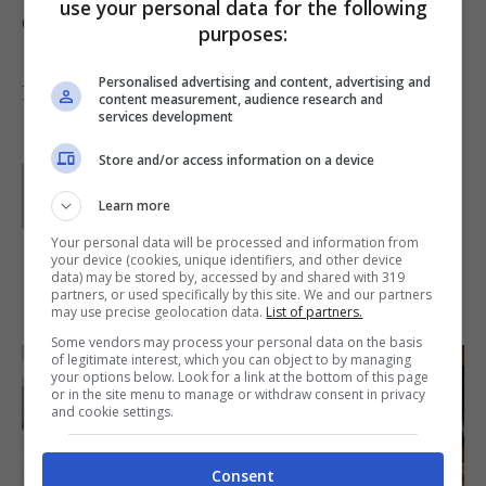
use your personal data for the following
Questo pane è ottimo con i salumi.
purposes:
Personalised advertising and content, advertising and
Foto di
N i c o l a
content measurement, audience research and
services development
Store and/or access information on a device
Parole di
GIeGI
GIeGI è stata collaboratrice di Buttalapasta dal 2008 al
Learn more
2013, spaziando tra tutte le tipologie di ricette, con un
occhio di riguardo a quelle della tradizione regionale.
Your personal data will be processed and information from
your device (cookies, unique identifiers, and other device
data) may be stored by, accessed by and shared with 319
IN PRIMO PIANO
partners, or used specifically by this site. We and our partners
may use precise geolocation data.
List of partners.
Some vendors may process your personal data on the basis
of legitimate interest, which you can object to by managing
your options below. Look for a link at the bottom of this page
or in the site menu to manage or withdraw consent in privacy
and cookie settings.
Consent