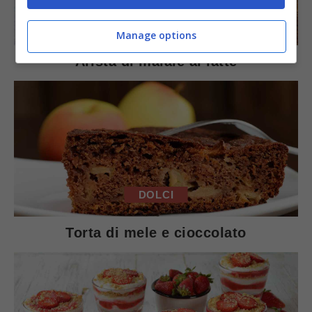
SECONDI PIATTI
Manage options
Arista di maiale al latte
DOLCI
Torta di mele e cioccolato