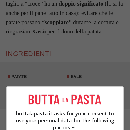
taglio a “croce” ha un
doppio significato
(lo si fa
anche per il pane fatto in casa): evitare che le
patate possano
“scoppiare”
durante la cottura e
ringraziare
Gesù
per il dono della patata.
INGREDIENTI
PATATE
SALE
OLIO EXTRA VERGINE DI
ERBE AROMATICHE
OLIVA
buttalapasta.it asks for your consent to
PREPARAZIONE
use your personal data for the following
purposes: