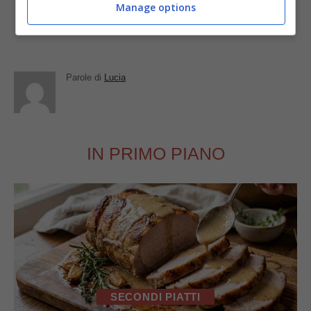
Manage options
aromatica tipo rosmarino.
Parole di
Lucia
IN PRIMO PIANO
SECONDI PIATTI