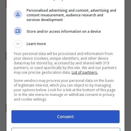
Con uno straccetto umido pulite le patate
Personalised advertising and content, advertising and
eliminando ogni traccia di terriccio. Fate un
content measurement, audience research and
services development
segno a croce su ogni patata per evitare che
possano scoppiare durante la cottura.
Store and/or access information on a device
Learn more
Your personal data will be processed and information from
Sistematele sotto la cenere e lasciate cuocere
your device (cookies, unique identifiers, and other device
data) may be stored by, accessed by and shared with 319
per almeno due ore (qualcuno usa dei fogli
partners, or used specifically by this site. We and our partners
may use precise geolocation data.
List of partners.
di stagnola per mantenere la temperatura
Some vendors may process your personal data on the basis
costante).
of legitimate interest, which you can object to by managing
your options below. Look for a link at the bottom of this page
or in the site menu to manage or withdraw consent in privacy
and cookie settings.
A cottura ultimata sbucciate le patate,
tagliatele a grosse fette, aggiungete, un
Consent
pizzico di sale, un filo d'olio e qualche erba