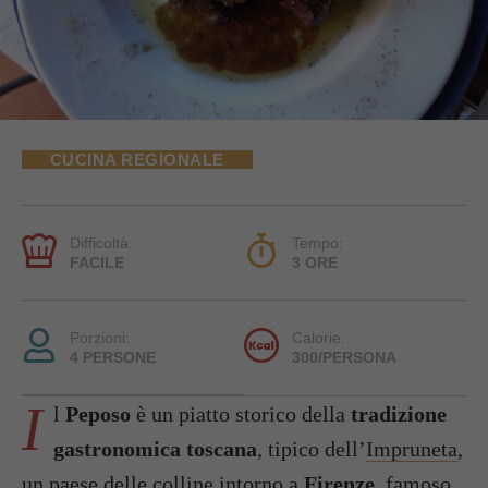
CUCINA REGIONALE
Difficoltà:
Tempo:
FACILE
3 ORE
Porzioni:
Calorie:
4 PERSONE
300/PERSONA
I
l
Peposo
è un piatto storico della
tradizione
gastronomica toscana
, tipico dell’
Impruneta
,
un paese delle colline intorno a
Firenze
, famoso