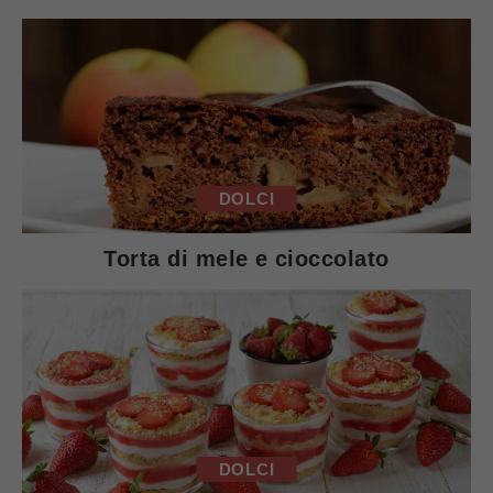
DOLCI
Torta di mele e cioccolato
DOLCI