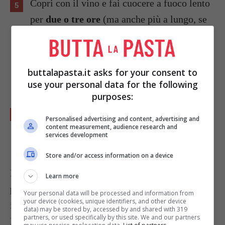
Copri con il vino e fai cuocere a fuoco lento
per
due o tre ore
(ma anche più a lungo, se
la fame lo consente), durante le quali
occorrerà girare gli ingredienti ogni tanto ed
aggiungere altro vino se il peposo si asciuga
buttalapasta.it asks for your consent to
eccessivamente.
use your personal data for the following
purposes:
Per chi non teme i sapori forti, a cottura
Personalised advertising and content, advertising and
content measurement, audience research and
quasi ultimata si può aggiungere ancora un
services development
po’ di pepe.
Store and/or access information on a device
Il peposo può essere accompagnato da fette di
Learn more
pane toscano abbrustolito
, disposte nei piatti
Your personal data will be processed and information from
your device (cookies, unique identifiers, and other device
individuali.
data) may be stored by, accessed by and shared with 319
partners, or used specifically by this site. We and our partners
Foto di Donatella
Cinelli Colombini