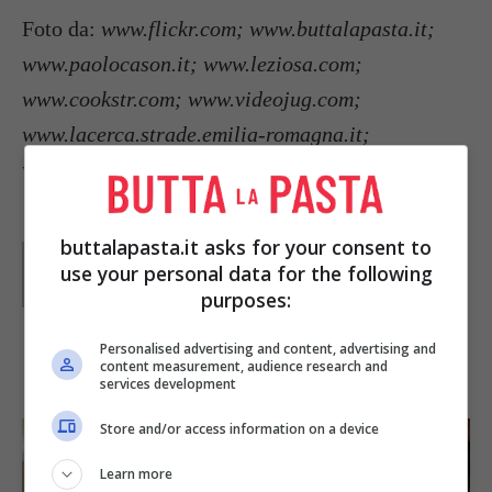
Foto da:
www.flickr.com; www.buttalapasta.it;
www.paolocason.it; www.leziosa.com;
www.cookstr.com; www.videojug.com;
www.lacerca.strade.emilia-romagna.it;
www.panificio-bulloni.com
buttalapasta.it asks for your consent to
Parole di
Waly
use your personal data for the following
purposes:
Personalised advertising and content, advertising and
IN PRIMO PIANO
content measurement, audience research and
services development
Store and/or access information on a device
Learn more