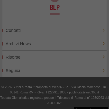
Contatti
Archivi News
Risorse
Seguici
© 2026 ButtaLaPasta.it proprietà di Web365 Srl - Via Nicola Marchese, 10 -
00141 Roma RM - P.Iva IT12279101005 - pubblicita@web365.it
Testata Giornalistica registrata presso il Tribunale di Roma al n° 125/2023 del
20-09-2023