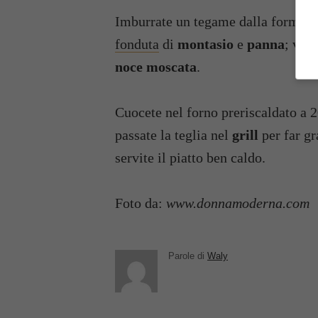
Imburrate un tegame dalla forma re
fonduta
di
montasio
e
panna
; vers
noce moscata
.
Cuocete nel forno preriscaldato a 2
passate la teglia nel
grill
per far g
servite il piatto ben caldo.
Foto da:
www.donnamoderna.com
Parole di
Waly