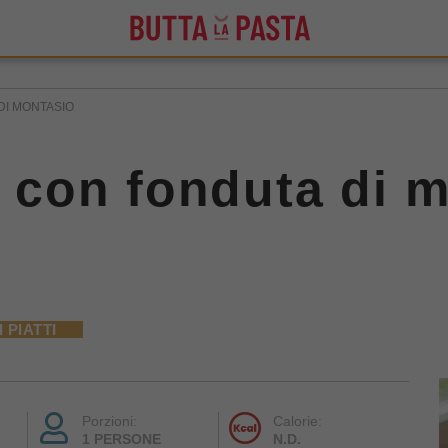
DI MONTASIO
ti con fonduta di 
 PIATTI
Porzioni:
Calorie:
1 PERSONE
N.D.