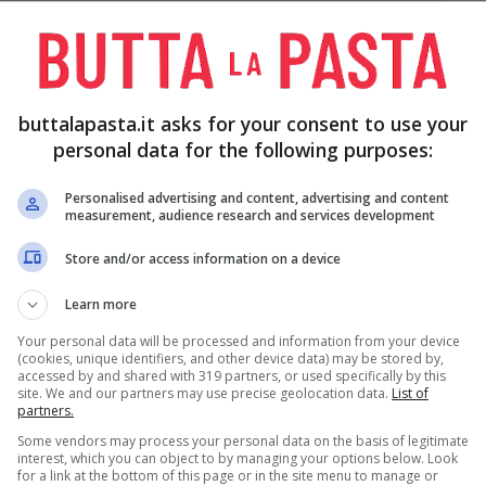
BURRO Q.B.
buttalapasta.it asks for your consent to use your
personal data for the following purposes:
Personalised advertising and content, advertising and content
measurement, audience research and services development
iù esterne e tagliateli a pezzetti
; quindi poneteli in
Store and/or access information on a device
ll’ acqua salata, sbollentateli per 2 minuti e
Learn more
Your personal data will be processed and information from your device
(cookies, unique identifiers, and other device data) may be stored by,
accessed by and shared with 319 partners, or used specifically by this
o
, mescolate la
panna
, il latte e più della metà del
site. We and our partners may use precise geolocation data.
List of
partners.
tutto a bagnomaria fino a far fondere il
Some vendors may process your personal data on the basis of legitimate
interest, which you can object to by managing your options below. Look
for a link at the bottom of this page or in the site menu to manage or