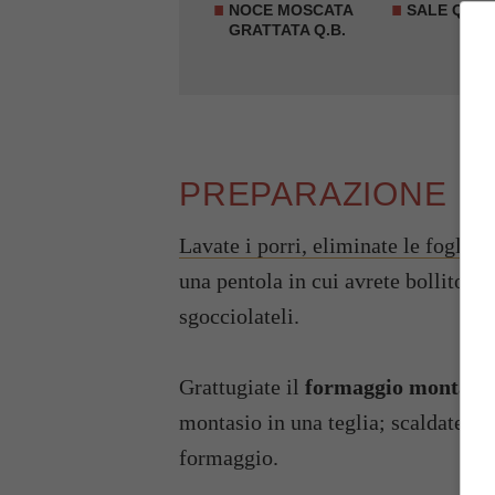
NOCE MOSCATA
SALE Q.B.
GRATTATA Q.B.
PREPARAZIONE
Lavate i porri, eliminate le foglie p
una pentola in cui avrete bollito de
sgocciolateli.
Grattugiate il
formaggio montasi
montasio in una teglia; scaldate il 
formaggio.