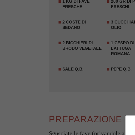
1 KG DI FAVE
200 GR DI 
FRESCHE
FRESCHI
2 COSTE DI
3 CUCCHIAI
SEDANO
OLIO
2 BICCHIERI DI
1 CESPO DI
BRODO VEGETALE
LATTUGA
ROMANA
SALE Q.B.
PEPE Q.B.
PREPARAZIONE
Sgusciate le fave
(privandole anche