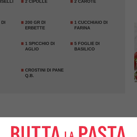
PISELLI
2 CIPOLLE
2 CAROTE
 DI
200 GR DI
1 CUCCHIAIO DI
ERBETTE
FARINA
1 SPICCHIO DI
5 FOGLIE DI
AGLIO
BASILICO
CROSTINI DI PANE
Q.B.
 della buccia) ed i
piselli
; cuocete queste 2