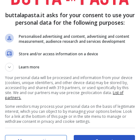
 e tagliati e pezzetti in una pentola con dell’
buttalapasta.it asks for your consent to use your
 e mezza.
personal data for the following purposes:
Personalised advertising and content, advertising and content
 il
sedano
e create un trito; soffriggetelo nell’
olio
measurement, audience research and services development
Store and/or access information on a device
Learn more
e il tutto con il
brodo
caldo; aggiungete il
ecedenza ed aggiustate di
sale
e
pepe
.
Your personal data will be processed and information from your device
(cookies, unique identifiers, and other device data) may be stored by,
accessed by and shared with 319 partners, or used specifically by this
site. We and our partners may use precise geolocation data.
List of
 10 minuti; a fine cottura aggiungete un trito di
partners.
Some vendors may process your personal data on the basis of legitimate
accompagnandola con i
crostini di pane
toscano.
interest, which you can object to by managing your options below. Look
for a link at the bottom of this page or in the site menu to manage or
withdraw consent in privacy and cookie settings.
latore le verdure in modo da trasformare la zuppa
re le verdure sentendo sotto il palato i pezzi quasi