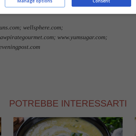
Manage options
Consent
uns.com; wellsphere.com;
rawpirategourmet.com; www.yumsugar.com;
yeveningpost.com
POTREBBE INTERESSARTI