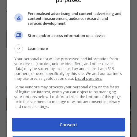
Foto di
Pille
Personalised advertising and content, advertising and
content measurement, audience research and
services development
Parole di
Kati Irrente
Store and/or access information on a device
Giornalista poliedrica scrivo per il web dal 2008. Sono
appassionata del vivere green e della buona cucina,
Learn more
divido il tempo libero tra musica, cinema e fumetti
d’autore.
Your personal data will be processed and information from
your device (cookies, unique identifiers, and other device
data) may be stored by, accessed by and shared with 319
IN PRIMO PIANO
partners, or used specifically by this site. We and our partners
may use precise geolocation data.
List of partners.
Some vendors may process your personal data on the basis
of legitimate interest, which you can object to by managing
your options below. Look for a link at the bottom of this page
or in the site menu to manage or withdraw consent in privacy
and cookie settings.
Consent
SECONDI PIATTI