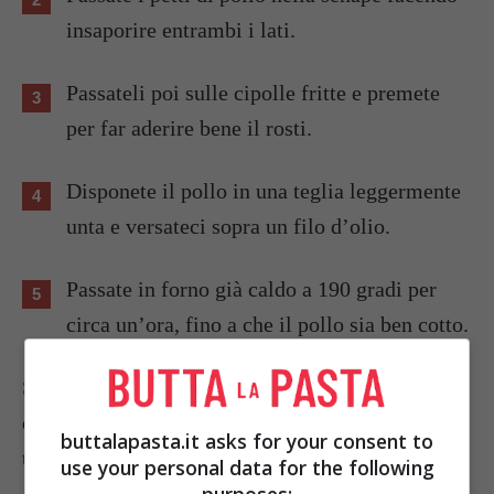
insaporire entrambi i lati.
Passateli poi sulle cipolle fritte e premete
per far aderire bene il rosti.
Disponete il pollo in una teglia leggermente
unta e versateci sopra un filo d’olio.
Passate in forno già caldo a 190 gradi per
circa un’ora, fino a che il pollo sia ben cotto.
Servite il pollo con rosti di cipolle con un'insalata
di fresca e originale composta rafano e carote
buttalapasta.it asks for your consent to
tagliate alla julienne.
use your personal data for the following
purposes: