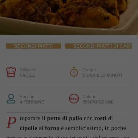
SECONDI PIATTI
SECONDI PIATTI DI CARNE
Difficoltà:
Tempo:
FACILE
1 ORA E 15 MINUTI
Porzioni:
Calorie:
4 PERSONE
556/PORZIONE
P
reparare il
petto di pollo
con
rosti
di
cipolle
al
forno
è semplicissimo, in poche
mosse assicurerete ai vostri ospiti del pranzo una