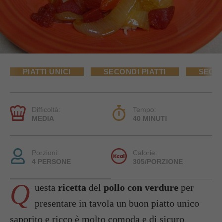
PIATTI UNICI
SECONDI PIATTI
SECON
Difficoltà:
Tempo:
MEDIA
40 MINUTI
Porzioni:
Calorie:
4 PERSONE
305/PORZIONE
Q
uesta
ricetta
del
pollo con verdure
per
presentare in tavola un buon piatto unico
saporito e ricco è molto comoda e di sicuro