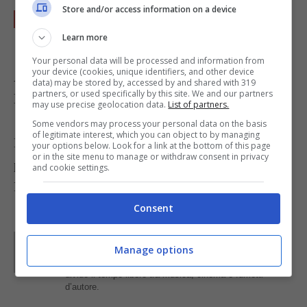
Store and/or access information on a device
Cuocete per una ventina di minuti e poi
servite in tavola.
Learn more
Your personal data will be processed and information from
your device (cookies, unique identifiers, and other device
Accompagnate il pollo con del riso basmati
data) may be stored by, accessed by and shared with 319
partners, or used specifically by this site. We and our partners
lessato
may use precise geolocation data.
List of partners.
Some vendors may process your personal data on the basis
of legitimate interest, which you can object to by managing
Provate anche
il pollo ripieno di riso
da preparare
your options below. Look for a link at the bottom of this page
or in the site menu to manage or withdraw consent in privacy
per le occasioni più speciali.
and cookie settings.
Foto di
Back to the Cutting Board
Consent
Parole di
Kati Irrente
Manage options
Giornalista poliedrica scrivo per il web dal 2008. Sono
appassionata del vivere green e della buona cucina,
divido il tempo libero tra musica, cinema e fumetti
d’autore.