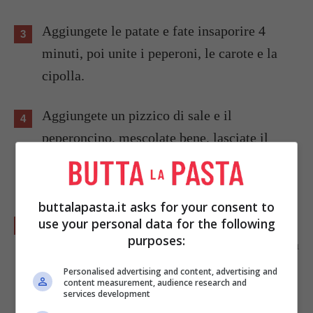
Aggiungete le patate e fate insaporire 4
minuti, poi unite i peperoni, le carote e la
cipolla.
Aggiungete un pizzico di sale e il
peperoncino, mescolate bene, lasciate il
fuoco alto per altri 6 minuti, e prosegui a
mescolare.
buttalapasta.it asks for your consent to
Aggiungete infine i pomodori e l’origano,
use your personal data for the following
purposes:
fate prendere di calore e abbassate la fiamma
procedendo a mettere un coperchio sulla
Personalised advertising and content, advertising and
content measurement, audience research and
padella.
services development