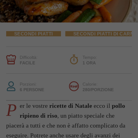
SECONDI PIATTI
SECONDI PIATTI DI CARNE
Difficoltà:
Tempo:
FACILE
1 ORA
Porzioni:
Calorie:
6 PERSONE
280/PORZIONE
P
er le vostre
ricette di Natale
ecco il
pollo
ripieno di riso
, un piatto speciale che
piacerà a tutti e che non è affatto complicato da
eseguire. Potrete anche usare degli avanzi dei