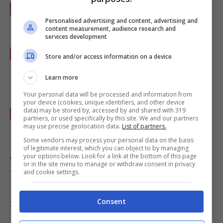
Aggiungi il pepe nero e il timo e copri la
Personalised advertising and content, advertising and
teglia con un pezzo di alluminio.
content measurement, audience research and
services development
Metti in forno per 30 minuti, elimina il
Store and/or access information on a device
foglio di alluminio e prosegui la cottura per
Learn more
altri 30 minuti.
Your personal data will be processed and information from
your device (cookies, unique identifiers, and other device
data) may be stored by, accessed by and shared with 319
Porta in tavola il pollo dopo averlo trasferito
partners, or used specifically by this site. We and our partners
may use precise geolocation data.
List of partners.
su un bel piatto di portata.
Some vendors may process your personal data on the basis
of legitimate interest, which you can object to by managing
accompagnate il pollo ripieno con delle gustose
your options below. Look for a link at the bottom of this page
or in the site menu to manage or withdraw consent in privacy
verdure stufate
and cookie settings.
Consent
Se vuoi conoscere una
ricetta del risotto ai
fegatini di pollo clicca qui
.