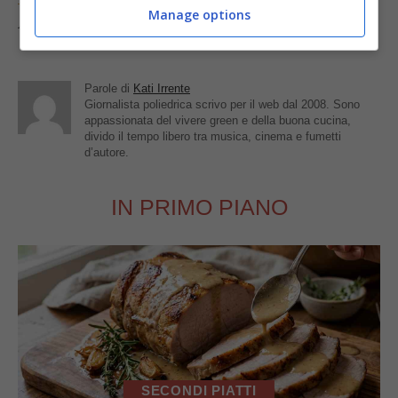
Manage options
Foto da
Anthony Dunn
Parole di
Kati Irrente
Giornalista poliedrica scrivo per il web dal 2008. Sono
appassionata del vivere green e della buona cucina,
divido il tempo libero tra musica, cinema e fumetti
d’autore.
IN PRIMO PIANO
SECONDI PIATTI