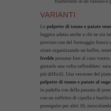
trasferitele in un vassoio e 
VARIANTI
Le
polpette di tonno e patate sen
leggera adatta anche a chi ne sia int
previsto con del formaggio fresco c
stiate organizzando un buffet, ten
fredde
possano fare al caso vostro.
gustarle una volta raffreddate: sara
più difficili. Una versione del piat
polpette di tonno e patate al sugo
in padella con della passata di pom
con un soffritto di cipolla e basili
proseguite per altri 10, mescolando 