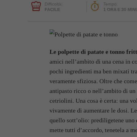
Difficoltà:
Tempo:
FACILE
1 ORA E 30 MIN
Le polpette di patate e tonno frit
amici nell’ambito di una cena in c
pochi ingredienti ma ben mixati tra
veramente sfiziosa. Oltre che come
antipasto ricco o nell’ambito di un
cetriolini. Una cosa è certa: una vo
vivamente di aumentare le dosi. Le 
quello sott’olio: prediligetene uno 
mette tutti d’accordo, tenetela a m