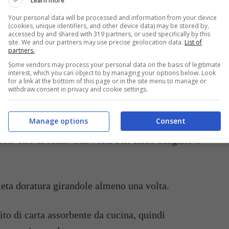
Learn more
Your personal data will be processed and information from your device
a ciotola ed aggiungete l’uovo, il grana, le erbe
(cookies, unique identifiers, and other device data) may be stored by,
accessed by and shared with 319 partners, or used specifically by this
 il pepe.
site. We and our partners may use precise geolocation data.
List of
partners.
 frigo per 30 minuti.
Some vendors may process your personal data on the basis of legitimate
interest, which you can object to by managing your options below. Look
for a link at the bottom of this page or in the site menu to manage or
withdraw consent in privacy and cookie settings.
palline della grandezza di una noce e passatele nel
Manage options
Consent
dell’olio di semi. Una volta ben caldo adagiatevi
leta doratura girandole almeno una volta.
tito di carta assorbente da cucina, quindi