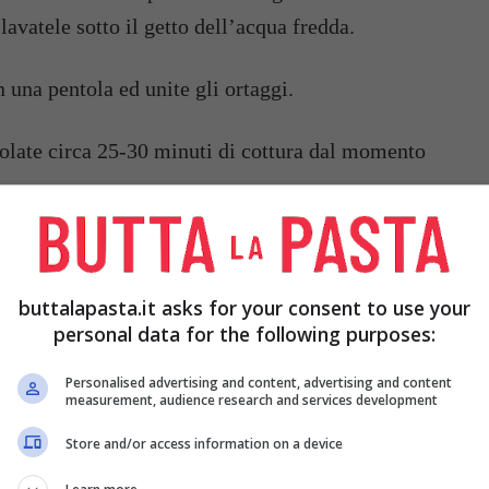
 lavatele sotto il getto dell’acqua fredda.
 una pentola ed unite gli ortaggi.
olate circa 25-30 minuti di cottura dal momento
e, quindi pelatele con cura.
buttalapasta.it asks for your consent to use your
hiacciapatate per ottenere un composto liscio e
personal data for the following purposes:
Personalised advertising and content, advertising and content
measurement, audience research and services development
no sott’olio e fate colare quello in eccesso.
Store and/or access information on a device
coltello dopo averlo posto su un tagliere.