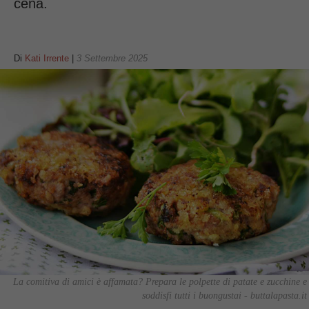
cena.
Di
Kati Irrente
|
3 Settembre 2025
La comitiva di amici è affamata? Prepara le polpette di patate e zucchine e
soddisfi tutti i buongustai - buttalapasta.it