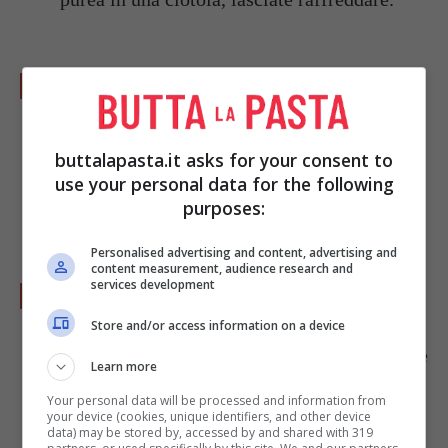
Nel frattempo lavate le
zucchine
, eliminate
le estremità, asciugatele e grattugiatele con
una grattugia a fori larghi, strizzatele e
buttalapasta.it asks for your consent to
tamponatele quindi unite il tutto nella
use your personal data for the following
purposes:
ciotola con le patate.
Personalised advertising and content, advertising and
content measurement, audience research and
services development
Aggiungete le
uova
, il
formaggio
grattugiato
a scelta tra Parmigiano, Grana o
Store and/or access information on a device
Pecorino, completate con un pizzico di
sale
e
Learn more
di
pepe nero
macinato, il
prezzemolo
tritato
Your personal data will be processed and information from
e il
basilico
spezzettato a mano.
your device (cookies, unique identifiers, and other device
data) may be stored by, accessed by and shared with 319