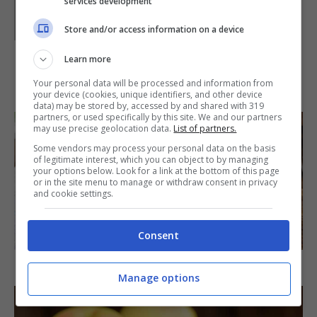
services development
Parole di
Dolcezzuola
Store and/or access information on a device
Learn more
IN PRIMO PIANO
Your personal data will be processed and information from
your device (cookies, unique identifiers, and other device
data) may be stored by, accessed by and shared with 319
partners, or used specifically by this site. We and our partners
may use precise geolocation data.
List of partners.
Some vendors may process your personal data on the basis
of legitimate interest, which you can object to by managing
your options below. Look for a link at the bottom of this page
or in the site menu to manage or withdraw consent in privacy
and cookie settings.
SECONDI PIATTI
Consent
Arista di maiale al latte
Manage options