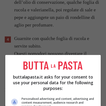
dell’olio di conservazione, qualche foglia di
rucola e valerianella, poi regolate di sale e
pepe e aggiungete un paio di rondelline di
aglio per profumare.
Guarnite con qualche foglia di rucola e
servite subito.
Questi pomodori possono diventare il
condimento per ottimi piatti di pasta oppure
potete preparare delle squisite bruschette.
buttalapasta.it asks for your consent to
use your personal data for the following
purposes:
Foto di
Heiko Moser
Personalised advertising and content, advertising and
content measurement, audience research and