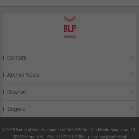
Contatti
Archivi News
Risorse
Seguici
© 2026 ButtaLaPasta.it proprietà di Web365 Srl - Via Nicola Marchese, 10 -
00141 Roma RM - P.Iva IT12279101005 - pubblicita@web365.it