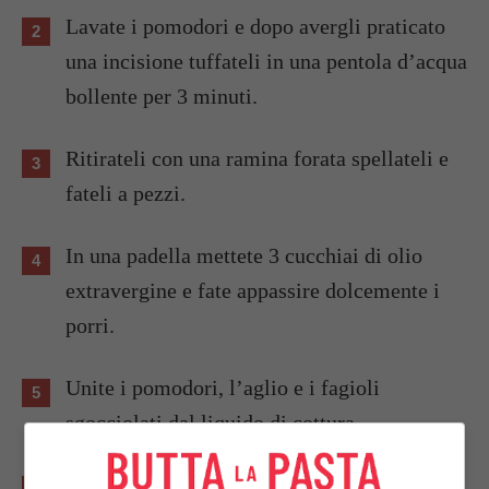
Lavate i pomodori e dopo avergli praticato
una incisione tuffateli in una pentola d’acqua
bollente per 3 minuti.
Ritirateli con una ramina forata spellateli e
fateli a pezzi.
In una padella mettete 3 cucchiai di olio
extravergine e fate appassire dolcemente i
porri.
Unite i pomodori, l’aglio e i fagioli
sgocciolati dal liquido di cottura.
Mescolate tutto e portate a calore.