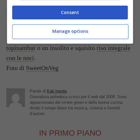
A piacere aggiungete prezzemolo fresco tritato.
Consent
Provate anche il
riso con cavoletti di Bruxelles e
Manage options
funghi
, oppure un’ ottima
minestra di riso e
topinambur
o un insolito e squisito
riso integrale
con le noci
.
Foto di
SweetOnVeg
Parole di
Kati Irrente
Giornalista poliedrica scrivo per il web dal 2008. Sono
appassionata del vivere green e della buona cucina,
divido il tempo libero tra musica, cinema e fumetti
d’autore.
IN PRIMO PIANO