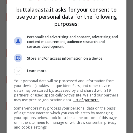
buttalapasta.it asks for your consent to
Lessate il riso in acqua bollente salata,
use your personal data for the following
purposes:
scolatelo e versatelo nella padella coi
fagioli.
Personalised advertising and content, advertising and
content measurement, audience research and
services development
Fate insaporire per un minuto sul fuoco,
Store and/or access information on a device
eventualmente regolando di sale e pepe.
Learn more
Nel frattempo sbucciate, levate il nocciolo
Your personal data will be processed and information from
your device (cookies, unique identifiers, and other device
all’avocado e fatelo a pezzi.
data) may be stored by, accessed by and shared with 319
partners, or used specifically by this site. We and our partners
may use precise geolocation data.
List of partners.
Servite nei piatti individuali disponendo
Some vendors may process your personal data on the basis
of legitimate interest, which you can object to by managing
qualche pezzo di avocado sul riso per
your options below. Look for a link at the bottom of this page
or in the site menu to manage or withdraw consent in privacy
decorare.
and cookie settings.