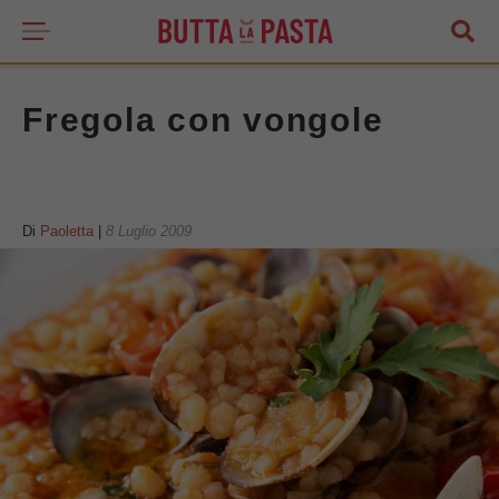
Fregola con vongole
Di
Paoletta
|
8 Luglio 2009