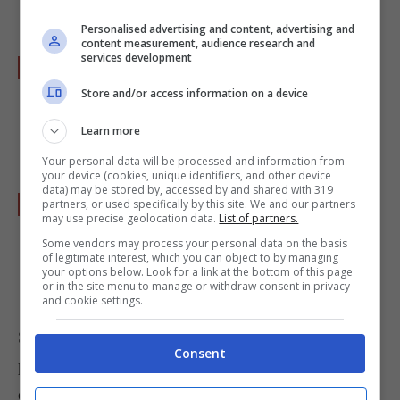
necessario.
Personalised advertising and content, advertising and
content measurement, audience research and
services development
Regolate di sale, spegnete il fuoco,unite le
vongole
preparate, irrorate con un paio di
Store and/or access information on a device
cucchiai di olio, mescolate e fate insaporire
Learn more
per 2 minuti.
Your personal data will be processed and information from
your device (cookies, unique identifiers, and other device
data) may be stored by, accessed by and shared with 319
Spolverizzate con un cucchiaio di
partners, or used specifically by this site. We and our partners
may use precise geolocation data.
List of partners.
prezzemolo
tritato, una macinata di pepe e
Some vendors may process your personal data on the basis
servite.
of legitimate interest, which you can object to by managing
your options below. Look for a link at the bottom of this page
or in the site menu to manage or withdraw consent in privacy
and cookie settings.
Se volete preparare la versione “rossa” di questo
Consent
piatto potete aggiungere alle vongole una
dadolata di
pomodori
.