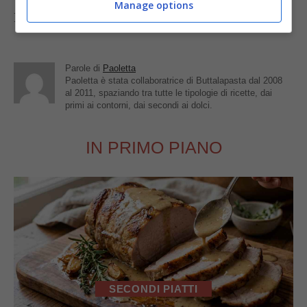
Manage options
Foto di
elvira elvira
Parole di
Paoletta
Paoletta è stata collaboratrice di Buttalapasta dal 2008
al 2011, spaziando tra tutte le tipologie di ricette, dai
primi ai contorni, dai secondi ai dolci.
IN PRIMO PIANO
SECONDI PIATTI