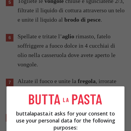
Togliete le
vongole
chiuse e sgusciatene 2/3,
filtrate il liquido di cottura attraverso un telo
e unite il liquido al
brodo di pesce
.
Spellate e tritate l’
aglio
rimasto, fatelo
soffriggere a fuoco dolce in 4 cucchiai di
olio nella casseruola dove avete aperto le
vongole.
Alzate il fuoco e unite la
fregola
, irrorate
con due mestoli di brodo bollente e
mescolate.
buttalapasta.it asks for your consent to
Proseguite la cottura della
fregola
per circa
use your personal data for the following
8 minuti, unendo il
brodo
quando sarà
purposes: