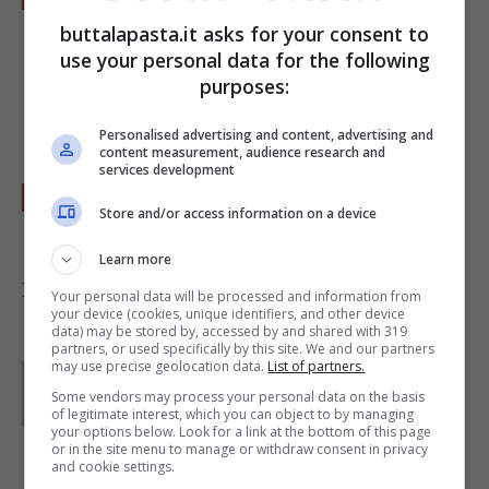
pangrattato
, mettete metà composto di
buttalapasta.it asks for your consent to
use your personal data for the following
patate, coprite con i funghi e completate con
purposes:
le patate rimaste, aggiungete un pò di
pangrattato.
Personalised advertising and content, advertising and
content measurement, audience research and
services development
Infornate in forno preriscaldato a
200°
per
Store and/or access information on a device
circa
40 minuti
.
Learn more
Foto di
Sarah
Your personal data will be processed and information from
your device (cookies, unique identifiers, and other device
data) may be stored by, accessed by and shared with 319
partners, or used specifically by this site. We and our partners
may use precise geolocation data.
List of partners.
Parole di
Redazione Buttalapasta
Some vendors may process your personal data on the basis
of legitimate interest, which you can object to by managing
your options below. Look for a link at the bottom of this page
or in the site menu to manage or withdraw consent in privacy
and cookie settings.