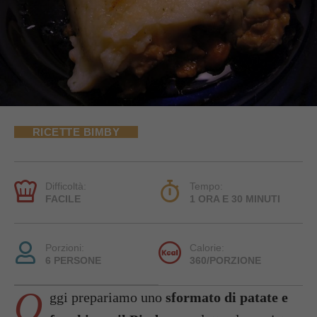
RICETTE BIMBY
Difficoltà:
Tempo:
FACILE
1 ORA E 30 MINUTI
Porzioni:
Calorie:
6 PERSONE
360/PORZIONE
O
ggi prepariamo uno
sformato di patate e