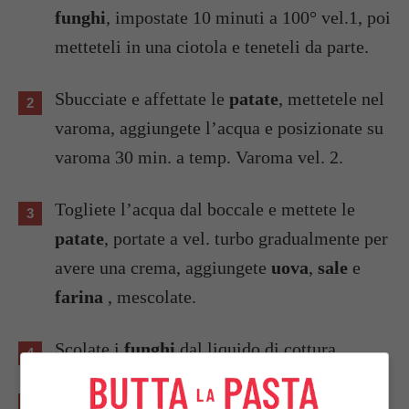
funghi
, impostate 10 minuti a 100° vel.1, poi
metteteli in una ciotola e teneteli da parte.
Sbucciate e affettate le
patate
, mettetele nel
varoma, aggiungete l’acqua e posizionate su
varoma 30 min. a temp. Varoma vel. 2.
Togliete l’acqua dal boccale e mettete le
patate
, portate a vel. turbo gradualmente per
avere una crema, aggiungete
uova
,
sale
e
farina
, mescolate.
Scolate i
funghi
dal liquido di cottura.
Imburrate una teglia e cospargete con il