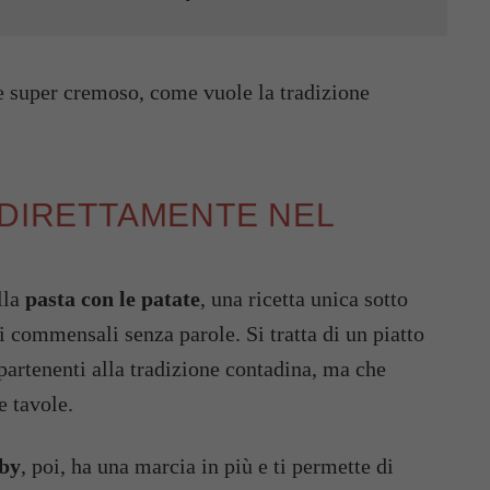
 e super cremoso, come vuole la tradizione
 DIRETTAMENTE NEL
lla
pasta
con
le
patate
, una ricetta unica sotto
oi commensali senza parole. Si tratta di un piatto
ppartenenti alla tradizione contadina, ma che
e tavole.
mby
, poi, ha una marcia in più e ti permette di