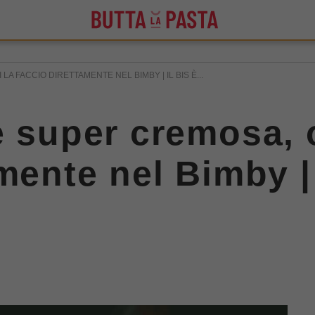
A FACCIO DIRETTAMENTE NEL BIMBY | IL BIS È...
e super cremosa, 
mente nel Bimby | 