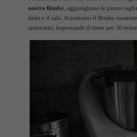
nostro Bimby
, aggiungiamo le patate taglia
dado e il sale. Azioniamo il Bimby mantenen
antiorario, impostando il timer per 20 minut