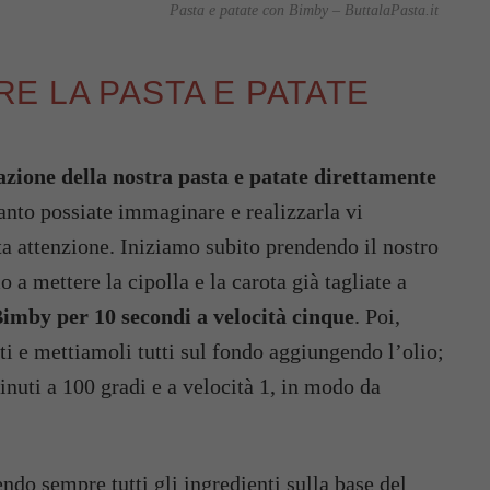
Pasta e patate con Bimby – ButtalaPasta.it
E LA PASTA E PATATE
zione della nostra pasta e patate direttamente
anto possiate immaginare e realizzarla vi
 attenzione. Iniziamo subito prendendo il nostro
a mettere la cipolla e la carota già tagliate a
imby per 10 secondi
a velocità cinque
. Poi,
i e mettiamoli tutti sul fondo aggiungendo l’olio;
nuti a 100 gradi e a velocità 1, in modo da
ndo sempre tutti gli ingredienti sulla base del