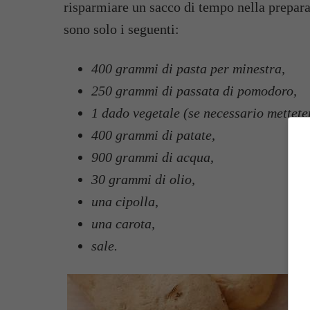
risparmiare un sacco di tempo nella prepara
sono solo i seguenti:
400 grammi di pasta per minestra,
250 grammi di passata di pomodoro,
1 dado vegetale (se necessario mettet
400 grammi di patate,
900 grammi di acqua,
30 grammi di olio,
una cipolla,
una carota,
sale.