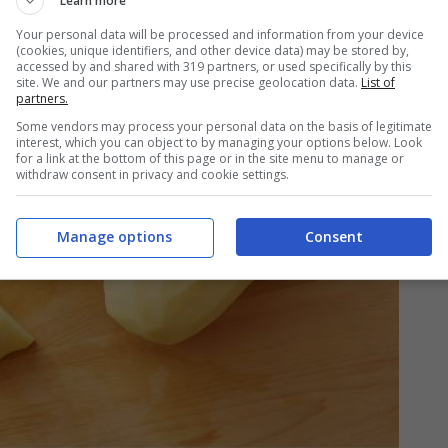
Learn more
Your personal data will be processed and information from your device
(cookies, unique identifiers, and other device data) may be stored by,
accessed by and shared with 319 partners, or used specifically by this
site. We and our partners may use precise geolocation data.
List of
partners.
Some vendors may process your personal data on the basis of legitimate
interest, which you can object to by managing your options below. Look
for a link at the bottom of this page or in the site menu to manage or
withdraw consent in privacy and cookie settings.
Manage options
Consent