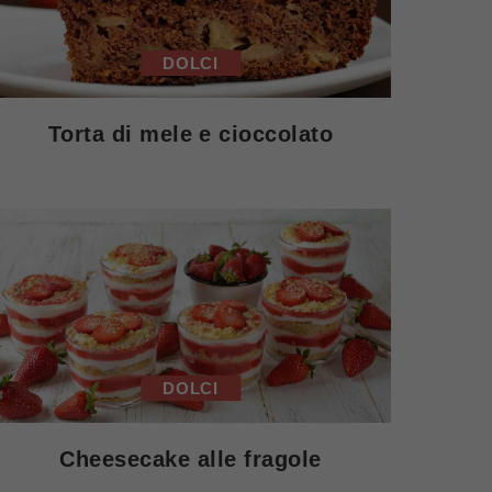
DOLCI
Torta di mele e cioccolato
DOLCI
Cheesecake alle fragole