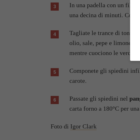
In una padella con un filo d
una decina di minuti. Comple
Tagliate le trance di tonno 
olio, sale, pepe e limone. 
mentre cuociono le verdure
Componete gli spiedini infi
carote.
Passate gli spiedini nel
pan
carta forno a 180°C per una
Foto di
Igor Clark