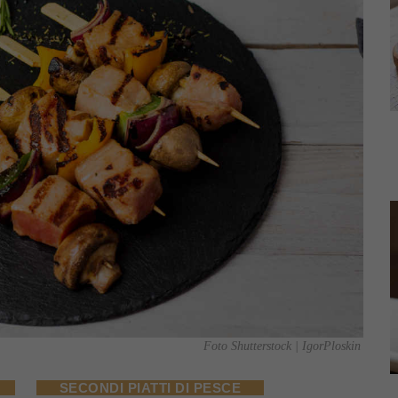
Foto Shutterstock | IgorPloskin
SECONDI PIATTI DI PESCE