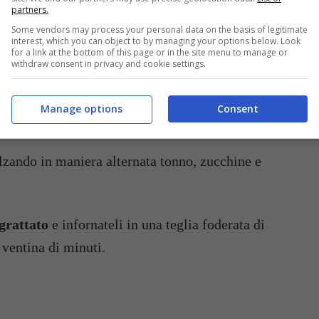
i olio fate cuocere le verdure con coperchio per
partners.
Some vendors may process your personal data on the basis of legitimate
terete la cottura in seguito.
interest, which you can object to by managing your options below. Look
for a link at the bottom of this page or in the site menu to manage or
withdraw consent in privacy and cookie settings.
a
cubetti
e metteteli in una ciotola con un filo di
Lasciate nella marinata per almeno 15 minuti
Manage options
Consent
.
lzando in maniera alternata tonno, zucchine e
grattato
e infornateli in una teglia foderata di
 ventina di minuti.