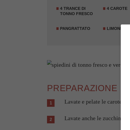
4 TRANCE DI
4 CAROTE
TONNO FRESCO
PANGRATTATO
LIMONE
PREPARAZIONE
Lavate e pelate le carote, po
Lavate anche le zucchine e 