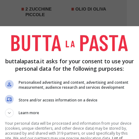
2 ZUCCHINE
OLIO DI OLIVA
PICCOLE
SALE
PEPE
buttalapasta.it asks for your consent to use your
personal data for the following purposes:
Personalised advertising and content, advertising and content
measurement, audience research and services development
Store and/or access information on a device
i tagliatele a
rondelle
spesse almeno 1 cm.
Learn more
Your personal data will be processed and information from your device
tagliatele a rondelle
come le carote
.
(cookies, unique identifiers, and other device data) may be stored by,
accessed by and shared with 319 partners, or used specifically by this
site. We and our partners may use precise geolocation data.
List of