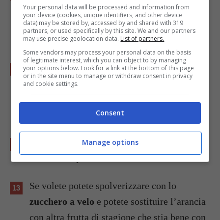
forno con i chicchi di riso, riempite ogni
Your personal data will be processed and information from
your device (cookies, unique identifiers, and other device
tartelletta con la
crema
che avete preparato
data) may be stored by, accessed by and shared with 319
partners, or used specifically by this site. We and our partners
e livellatela aiutandovi con un cucchiaio.
may use precise geolocation data.
List of partners.
Some vendors may process your personal data on the basis
of legitimate interest, which you can object to by managing
Lasciate raffreddare i dolcetti e nel
your options below. Look for a link at the bottom of this page
or in the site menu to manage or withdraw consent in privacy
frattempo sbucciate a vivo 4 spicchi di
and cookie settings.
arancia
, poi passateli nello
zucchero di
Consent
canna
.
Decorate le tartellette con gli spicchi
Manage options
d’arancia e pinoli e servite.
Se volete potete spolverizzare con lo
zucchero a velo
e potete sostituire l’arancia
con altra frutta di stagione che stia bene con