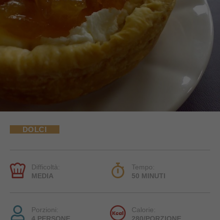
DOLCI
Difficoltà:
Tempo:
MEDIA
50 MINUTI
Porzioni:
Calorie:
4 PERSONE
280/PORZIONE