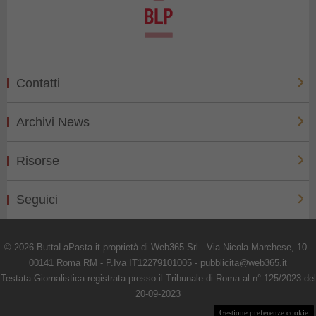
Contatti
Archivi News
Risorse
Seguici
© 2026 ButtaLaPasta.it proprietà di Web365 Srl - Via Nicola Marchese, 10 -
00141 Roma RM - P.Iva IT12279101005 - pubblicita@web365.it
Testata Giornalistica registrata presso il Tribunale di Roma al n° 125/2023 del
20-09-2023
Gestione preferenze cookie