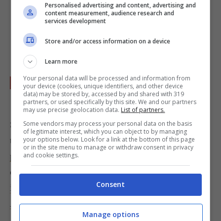
mezzo dovrà uscire asciutto: se così non
Personalised advertising and content, advertising and
content measurement, audience research and
fosse abbassa la temperatura del forno a
170
services development
e continua la cottura per qualche altro
Store and/or access information on a device
minuto.
Learn more
Your personal data will be processed and information from
Sforna la torta e fai raffreddare, poi copri
your device (cookies, unique identifiers, and other device
data) may be stored by, accessed by and shared with 319
con lo
zucchero a velo
e servi.
partners, or used specifically by this site. We and our partners
may use precise geolocation data.
List of partners.
Se ti piace la frutta di stagione da usare nelle
Some vendors may process your personal data on the basis
of legitimate interest, which you can object to by managing
torte,
prova questa crostata con l’uva e la crema
your options below. Look for a link at the bottom of this page
or in the site menu to manage or withdraw consent in privacy
pasticcera alla vaniglia
. Se invece è il
pompelmo
and cookie settings.
che vuoi riproporre in un menu a tema,
provalo in
Consent
insalata con l’avocado e il succo di lime
. Foto di
Anna
Manage options