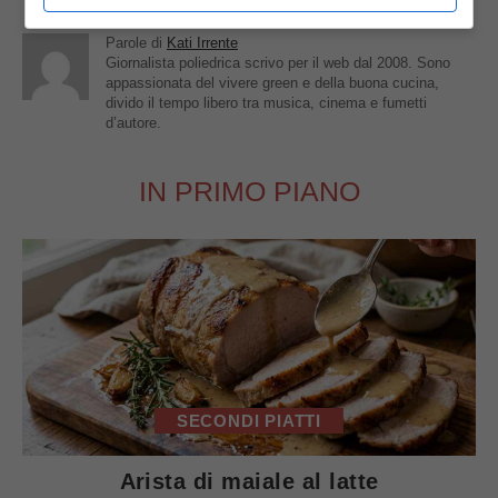
Parole di
Kati Irrente
Giornalista poliedrica scrivo per il web dal 2008. Sono
appassionata del vivere green e della buona cucina,
divido il tempo libero tra musica, cinema e fumetti
d’autore.
IN PRIMO PIANO
SECONDI PIATTI
Arista di maiale al latte