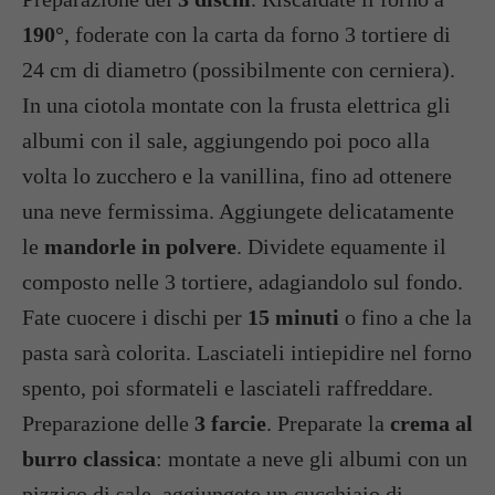
190°
, foderate con la carta da forno 3 tortiere di
24 cm di diametro (possibilmente con cerniera).
In una ciotola montate con la frusta elettrica gli
albumi con il sale, aggiungendo poi poco alla
volta lo zucchero e la vanillina, fino ad ottenere
una neve fermissima. Aggiungete delicatamente
le
mandorle in polvere
. Dividete equamente il
composto nelle 3 tortiere, adagiandolo sul fondo.
Fate cuocere i dischi per
15 minuti
o fino a che la
pasta sarà colorita. Lasciateli intiepidire nel forno
spento, poi sformateli e lasciateli raffreddare.
Preparazione delle
3 farcie
. Preparate la
crema al
burro classica
: montate a neve gli albumi con un
pizzico di sale, aggiungete un cucchiaio di