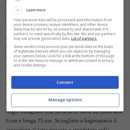
zucchero e la scorza d’arancia (oppure l’aroma) e
Learn more
fate cuocere per 3 minuti. Quando lo sciroppo si
Your personal data will be processed and information from
your device (cookies, unique identifiers, and other device
sarà freddato, unite il
Cointreau
. Una volta
data) may be stored by, accessed by and shared with 319
partners, or used specifically by this site. We and our partners
preparate tutte le componenti del dolce, non resta
may use precise geolocation data.
List of partners.
che formare i tre
strati
: disponete sul piatto di
Some vendors may process your personal data on the basis
of legitimate interest, which you can object to by managing
portata un disco, spennellatelo con lo sciroppo e
your options below. Look for a link at the bottom of this page
or in the site menu to manage or withdraw consent in privacy
spalmatelo con la crema al rum; ripetete
and cookie settings.
l’operazione con le altre due creme. Per la
Consent
decorazione
. Montate la panna, stendetela
sull’ultimo strato di crema e grattatevi sopra i
Manage options
riccioli di
cioccolato al latte
. Mettete la torta in
frigo. Ritagliate una striscia di carta da forno alta
6 cm e lunga 75 cm. Sciogliete a bagnomaria il
cioccolato al latte rimasto e stendetelo sulla