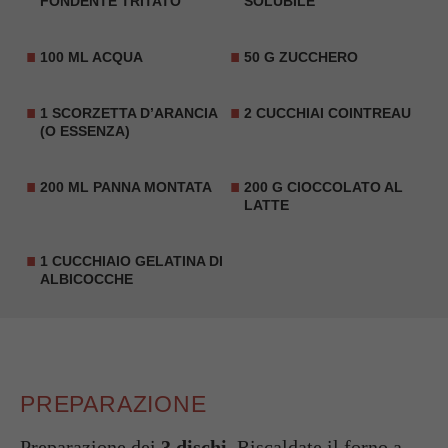
FONDENTE TRITATO
SOLUBILE
100 ML ACQUA
50 G ZUCCHERO
1 SCORZETTA D’ARANCIA
2 CUCCHIAI COINTREAU
(O ESSENZA)
200 ML PANNA MONTATA
200 G CIOCCOLATO AL
LATTE
1 CUCCHIAIO GELATINA DI
ALBICOCCHE
PREPARAZIONE
Preparazione dei
3 dischi
. Riscaldate il forno a