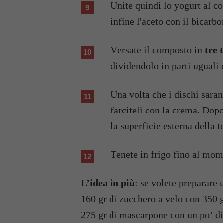
Unite quindi lo yogurt al 
infine l'aceto con il bicarbo
Versate il composto in
tre 
dividendolo in parti uguali 
Una volta che i dischi saranno pronti lasciateli raffreddare e successivamente
farciteli con la crema. Dop
la superficie esterna della t
Tenete in frigo fino al mom
L’idea in più
: se volete preparare 
160 gr di zucchero a velo con 350 g
275 gr di mascarpone con un po’ di