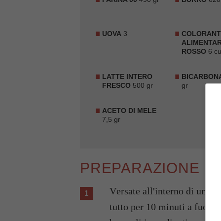
UOVA
3
COLORANT
ALIMENTA
ROSSO
6 cu
LATTE INTERO
BICARBON
FRESCO
500 gr
gr
ACETO DI MELE
7,5 gr
PREPARAZIONE
Versate all'interno di un pe
tutto per 10 minuti a fuoco