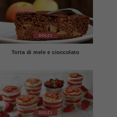
DOLCI
Torta di mele e cioccolato
DOLCI