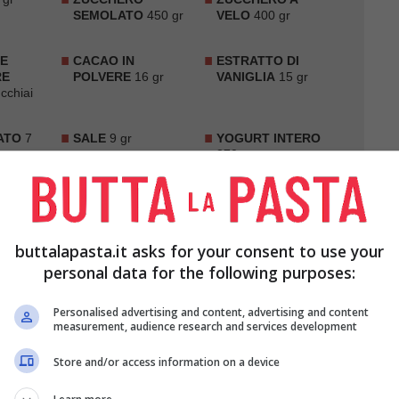
SEMOLATO
450 gr
VELO
400 gr
E
CACAO IN
ESTRATTO DI
RE
POLVERE
16 gr
VANIGLIA
15 gr
cchiai
ATO
7
SALE
9 gr
YOGURT INTERO
370 gr
buttalapasta.it asks for your consent to use your
personal data for the following purposes:
Personalised advertising and content, advertising and content
measurement, audience research and services development
ntolino il
latte
e unite 50 gr di
farina
, fate cuocere
Store and/or access information on a device
 lento mescolando con una frusta per far sciogliere