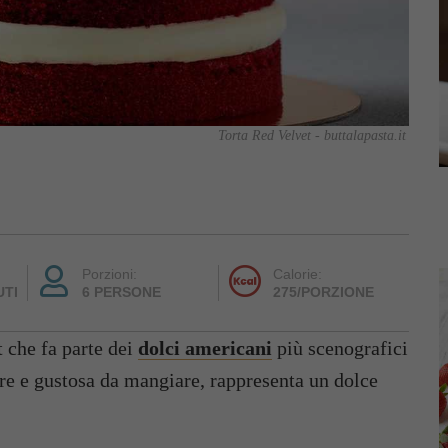
Torta Red Velvet - buttalapasta.it
Porzioni:
Calorie:
UTI
6 PERSONE
275/PORZIONE
 che fa parte dei
dolci americani
più scenografici
re e gustosa da mangiare, rappresenta un dolce