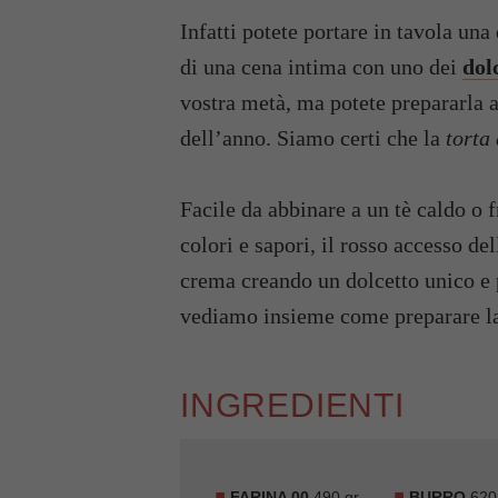
Infatti potete portare in tavola un
di una cena intima con uno dei
dol
vostra metà, ma potete prepararla
dell’anno. Siamo certi che la
torta 
Facile da abbinare a un tè caldo o 
colori e sapori, il rosso accesso de
crema creando un dolcetto unico e 
vediamo insieme come preparare la v
INGREDIENTI
FARINA 00
490 gr
BURRO
620