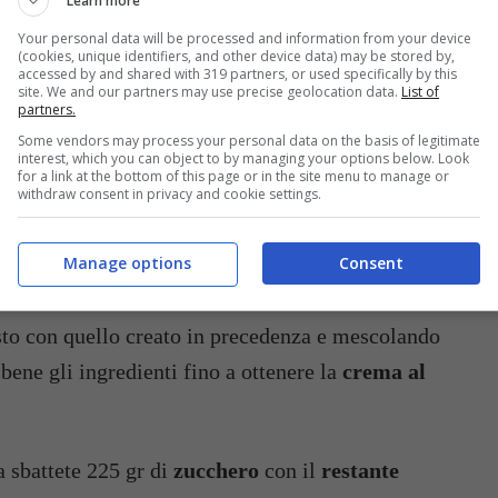
Learn more
Your personal data will be processed and information from your device
(cookies, unique identifiers, and other device data) may be stored by,
accessed by and shared with 319 partners, or used specifically by this
site. We and our partners may use precise geolocation data.
List of
ome quello usato per il tiramisù), coprite con un
partners.
e lasciate raffreddare fuori dal frigo.
Some vendors may process your personal data on the basis of legitimate
interest, which you can object to by managing your options below. Look
for a link at the bottom of this page or in the site menu to manage or
withdraw consent in privacy and cookie settings.
abbastanza alta sbattete
metà dose di burro
con lo
ontinuate fino ad ottenere un composto spumoso,
Manage options
Consent
tinuate a sbattere.
bene gli ingredienti fino a ottenere la
crema al
ta sbattete 225 gr di
zucchero
con il
restante