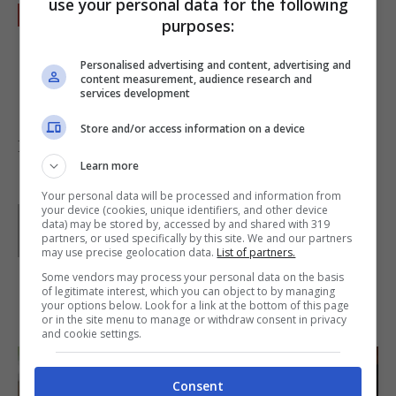
use your personal data for the following
Procedete con il normale metodo di
purposes:
riempimento dei vasetti che trovate nella
Personalised advertising and content, advertising and
ricetta delle zucchine sott’olio
e deliziatevi
content measurement, audience research and
services development
con questa bontà!
Store and/or access information on a device
Foto di
Gloria Rossi
Learn more
Your personal data will be processed and information from
your device (cookies, unique identifiers, and other device
Parole di
Redazione Buttalapasta
data) may be stored by, accessed by and shared with 319
partners, or used specifically by this site. We and our partners
may use precise geolocation data.
List of partners.
Some vendors may process your personal data on the basis
of legitimate interest, which you can object to by managing
IN PRIMO PIANO
your options below. Look for a link at the bottom of this page
or in the site menu to manage or withdraw consent in privacy
and cookie settings.
Consent