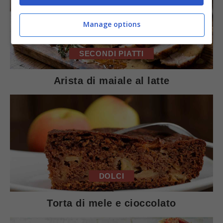
Manage options
SECONDI PIATTI
Arista di maiale al latte
DOLCI
Torta di mele e cioccolato