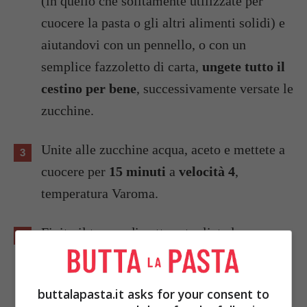
(in quello che solitamente utilizzate per
cuocere la pasta o gli altri alimenti solidi) e
aiutandovi con un pennello, o con un
semplice fazzoletto di carta,
ungete tutto il
cestino per bene
, successivamente versate le
zucchine.
Unite alle zucchine acqua, aceto e mettete a
cuocere per
15 minuti
a
velocità 4
,
temperatura Varoma.
Finito il tempo di cottura togliete le
zucchine e mettetele ad asciugare su un
canovaccio o una tovaglia.
buttalapasta.it asks for your consent to