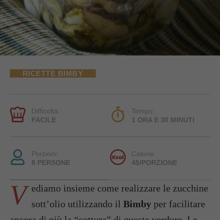
RICETTE BIMBY
Difficoltà:
Tempo:
FACILE
1 ORA E 30 MINUTI
Porzioni:
Calorie:
8 PERSONE
45/PORZIONE
V
ediamo insieme come realizzare le zucchine
sott’olio utilizzando il
Bimby
per facilitare
ancora di più la “cottura” di queste verdure. Le