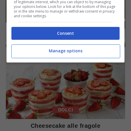
of legitimate interest, which you can object to by managing
your options below. Look for a link at the bottom of this page
or in the site menu to manage or withdraw consent in privacy
and cookie settings.
Consent
DOLCI
Manage options
Torta di mele e cioccolato
DOLCI
Cheesecake alle fragole