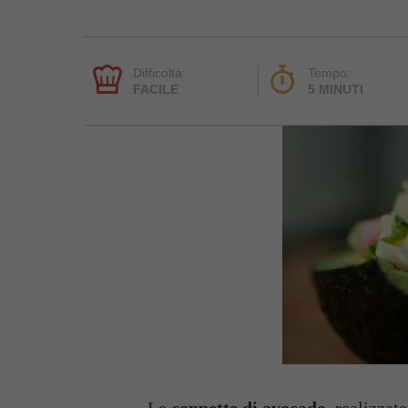
Difficoltà:
Tempo:
FACILE
5 MINUTI