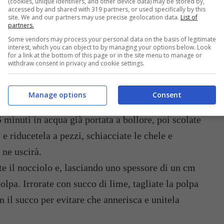
(cookies, unique identifiers, and other device data) may be stored by,
accessed by and shared with 319 partners, or used specifically by this
site. We and our partners may use precise geolocation data.
List of
partners.
Some vendors may process your personal data on the basis of legitimate
interest, which you can object to by managing your options below. Look
for a link at the bottom of this page or in the site menu to manage or
withdraw consent in privacy and cookie settings.
Manage options
Consent
 minuti in acqua già portata a bollore, poi scolate
 e riducetela a pezzi, schiacciate le chele e
e ne uscirà.
ete il nocciolo e, lasciando uno spessore di un cm
polpa. Irrorate con succo di lime, tagliate la polpa
n il succo per evitare che annerisca e unitela