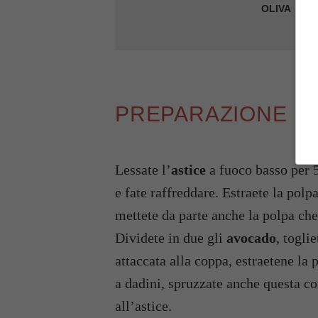
OLIVA
PREPARAZIONE
Lessate l’
astice
a fuoco basso per 5
e fate raffreddare. Estraete la polpa
mettete da parte anche la polpa ch
Dividete in due gli
avocado
, togli
attaccata alla coppa, estraetene la 
a dadini, spruzzate anche questa co
all’astice.