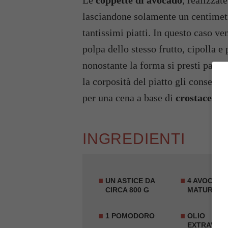
Le
coppette di avocado
, realizzat
lasciandone solamente un centimetr
tantissimi piatti. In questo caso ve
polpa dello stesso frutto, cipolla 
nonostante la forma si presti parti
la corposità del piatto gli consent
per una cena a base di
crostacei
.
INGREDIENTI
UN ASTICE DA
4 AVOCAD
CIRCA 800 G
MATURI
1 POMODORO
OLIO
EXTRAVERG