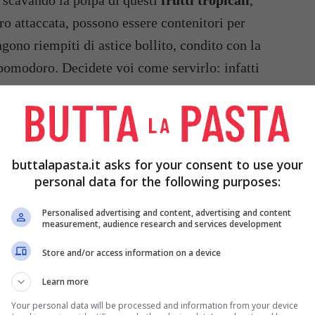
e scavando la polpa di questi
frutti tropicali
,
o attaccata, possono essere contenitori per
ngono riempiti di astice bollito, condito con la
e pomodoro. Decidete voi come servirlo: infatti
colarmente ad un antipasto,
magari per un buffet
,
e anche di essere un secondo piatto, molto leggero,
buttalapasta.it asks for your consent to use your
personal data for the following purposes:
Personalised advertising and content, advertising and content
measurement, audience research and services development
O
1 CIPOLLA ROSSA
2
LIME
Store and/or access information on a device
Learn more
SALE
PEPE
Your personal data will be processed and information from your device
INE DI