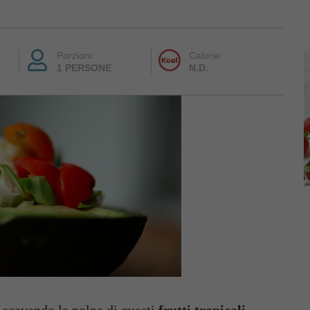
Porzioni:
Calorie:
1 PERSONE
N.D.