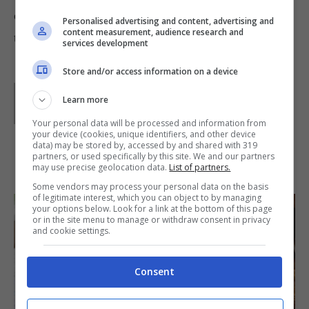
circa 2 ore, friggetele nell’ olio caldo e servitele
Personalised advertising and content, advertising and
content measurement, audience research and
tiepide.
services development
Store and/or access information on a device
Parole di
Waly
Learn more
Your personal data will be processed and information from
your device (cookies, unique identifiers, and other device
data) may be stored by, accessed by and shared with 319
partners, or used specifically by this site. We and our partners
IN PRIMO PIANO
may use precise geolocation data.
List of partners.
Some vendors may process your personal data on the basis
of legitimate interest, which you can object to by managing
your options below. Look for a link at the bottom of this page
or in the site menu to manage or withdraw consent in privacy
and cookie settings.
Consent
SECONDI PIATTI