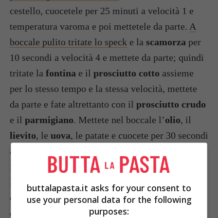
cestello, cuocetele per 25 minuti a velocità 1 e
temperatura varoma e poi mettetele da parte.
A
boccale pulito tritate lo speck
e la
scamorza
per
10 secondi a velocità 4 e mettete da parte; quindi
tritate la
fontina
e il
prosciutto cotto
assieme
per lo stesso tempo e la stessa velocità, mettete
da parte e fate altrettanto con il
prosciutto crudo
e il
parmigiano
. Mettete nel boccale l’
olio
, il
lievito
, le
uova
, le patate e cuocete per 30 secondi
a velocità 4; quindiunite la
farina
, il
sale
e
impastate a velocità spiga per 3 minuti. Versate
l’impasto ottenuto su una spianatoia e formate
buttalapasta.it asks for your consent to
circa 40 palline, ognuna farcita a scelta con uno
use your personal data for the following
purposes:
dei 3 ripieni preparati; riponetele a lievitare per