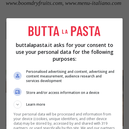
www.boomdryfruits.com, www.menu-italiano.com
Parole di
GIeGI
GIeGI è stata collaboratrice di Buttalapasta dal 2008 al
2013, spaziando tra tutte le tipologie di ricette, con un
occhio di riguardo a quelle della tradizione regionale.
buttalapasta.it asks for your consent to
use your personal data for the following
IN PRIMO PIANO
purposes:
Personalised advertising and content, advertising and
content measurement, audience research and
services development
Store and/or access information on a device
Learn more
Your personal data will be processed and information from
SECONDI PIATTI
your device (cookies, unique identifiers, and other device
data) may be stored by, accessed by and shared with 319
partners, or used specifically by this site. We and our partners