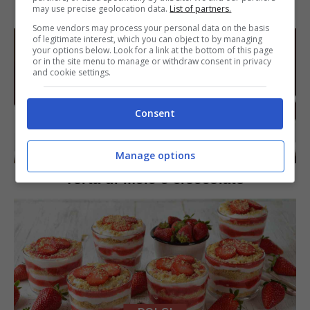
Arista di maiale al latte
may use precise geolocation data.
List of partners.
Some vendors may process your personal data on the basis
of legitimate interest, which you can object to by managing
your options below. Look for a link at the bottom of this page
or in the site menu to manage or withdraw consent in privacy
and cookie settings.
Consent
DOLCI
Manage options
Torta di mele e cioccolato