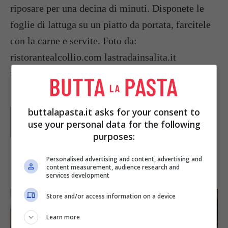
riposare per una decina di minuti. Disponete le
foglie di lattuga su un piatto da portata, farcitele
con la carne e servite. Foto da:
ristorantealcollio.com lastradainsalita.it
territorioscuola.com
buttalapasta.it asks for your consent to
Parole di
Chef Luc
use your personal data for the following
purposes:
Personalised advertising and content, advertising and
IN PRIMO PIANO
content measurement, audience research and
services development
Store and/or access information on a device
Learn more