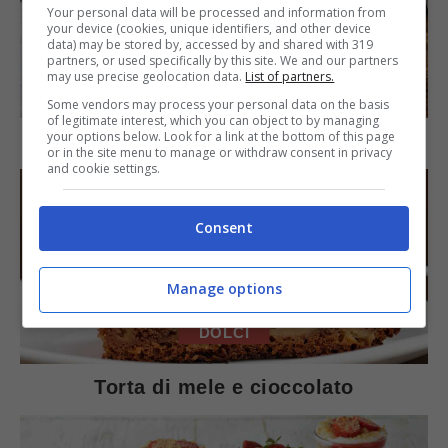
Your personal data will be processed and information from
your device (cookies, unique identifiers, and other device
data) may be stored by, accessed by and shared with 319
partners, or used specifically by this site. We and our partners
may use precise geolocation data.
List of partners.
SECONDI PIATTI
Some vendors may process your personal data on the basis
of legitimate interest, which you can object to by managing
your options below. Look for a link at the bottom of this page
Arista di maiale al latte
or in the site menu to manage or withdraw consent in privacy
and cookie settings.
Consent
Manage options
DOLCI
Torta di mele e cioccolato