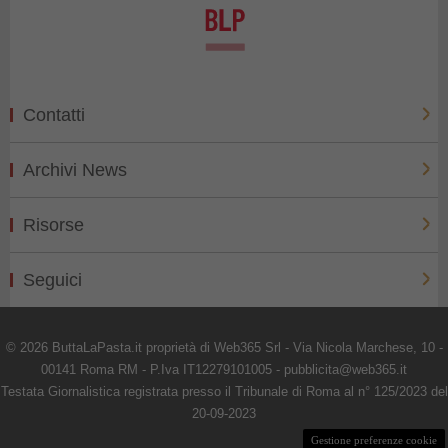
Contatti
Archivi News
Risorse
Seguici
© 2026 ButtaLaPasta.it proprietà di Web365 Srl - Via Nicola Marchese, 10 -
00141 Roma RM - P.Iva IT12279101005 - pubblicita@web365.it
Testata Giornalistica registrata presso il Tribunale di Roma al n° 125/2023 del
20-09-2023
Gestione preferenze cookie