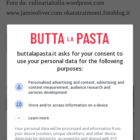
Foto da: culinariaitalia.wordpress.com
www.jamieoliver.com okaratraimonti.fotoblog.it
Parole di
Paoletta
Paoletta è stata collaboratrice di Buttalapasta dal 2008
al 2011, spaziando tra tutte le tipologie di ricette, dai
buttalapasta.it asks for your consent to
primi ai contorni, dai secondi ai dolci.
use your personal data for the following
purposes:
IN PRIMO PIANO
Personalised advertising and content, advertising and
content measurement, audience research and
services development
Store and/or access information on a device
Learn more
Your personal data will be processed and information from
your device (cookies, unique identifiers, and other device
SECONDI PIATTI
data) may be stored by, accessed by and shared with 319