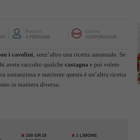
Porzioni:
Calorie:
UTI
4 PERSONE
325/PORZIONE
on i cavolini
, senz’altro una ricetta autunnale. Se
chi avete raccolto qualche
castagna
e poi volete
ra sostanziosa e nutriente questa è un’altra ricetta
tunno in maniera diversa.
100 GR DI
1 LIMONE