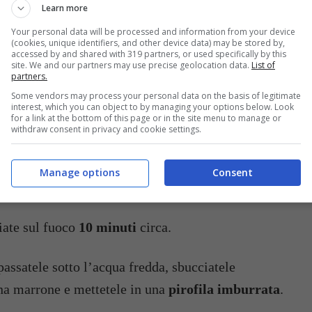
Learn more
inando i torsoli e le foglie esterne e lavateli.
Your personal data will be processed and information from your device
(cookies, unique identifiers, and other device data) may be stored by,
accessed by and shared with 319 partners, or used specifically by this
 mettetelo ad appassire in una
pentola
site. We and our partners may use precise geolocation data.
List of
partners.
di
burro
.
Some vendors may process your personal data on the basis of legitimate
interest, which you can object to by managing your options below. Look
for a link at the bottom of this page or in the site menu to manage or
n il succo di
limone
e mezzo bicchiere di acqua.
withdraw consent in privacy and cookie settings.
omatizzate
con una spolverizzata di
noce
Manage options
Consent
iate sul fuoco
10 minuti
circa.
passatele sotto l’acqua fredda, sbucciatele
na marrone e mettetele in una
pirofila imburrata
.