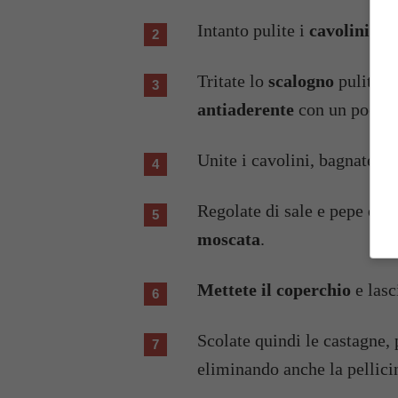
Intanto pulite i
cavolini
elim
Tritate lo
scalogno
pulito e
antiaderente
con un poco 
Unite i cavolini, bagnate co
Regolate di sale e pepe e
ar
moscata
.
Mettete il coperchio
e lasc
Scolate quindi le castagne, 
eliminando anche la pellici