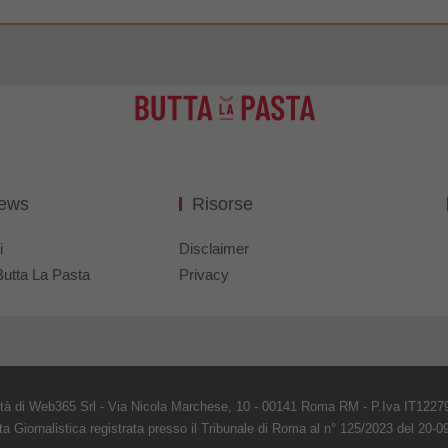
News
Risorse
i
Disclaimer
Butta La Pasta
Privacy
età di Web365 Srl - Via Nicola Marchese, 10 - 00141 Roma RM - P.Iva IT1227
ta Giornalistica registrata presso il Tribunale di Roma al n° 125/2023 del 20-0