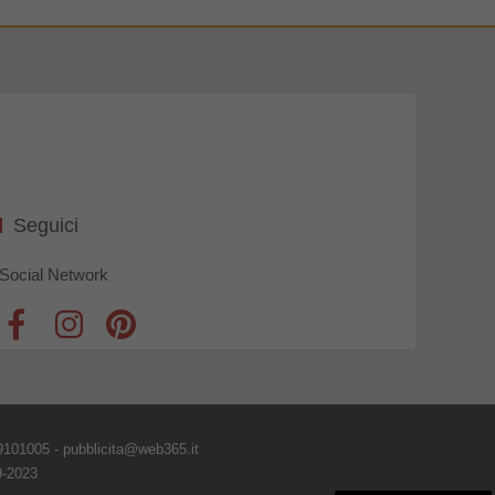
Seguici
Social Network
9101005 - pubblicita@web365.it
9-2023