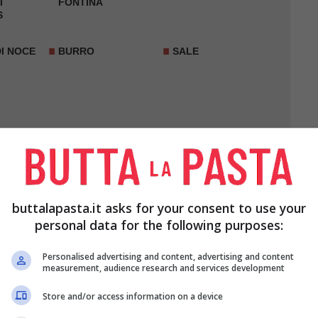
I
FONTINA
S
DI NOCE
BURRO
SALE
buttalapasta.it asks for your consent to use your
personal data for the following purposes:
Personalised advertising and content, advertising and content
measurement, audience research and services development
coltellino o con
l’
apposito attrezzo
e lessatele in
Store and/or access information on a device