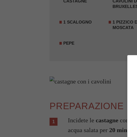
CASTAGNE
CAVOLINI D
BRUXELLE
1 SCALOGNO
1 PIZZICO 
MOSCATA
PEPE
PREPARAZIONE
Incidete le
castagne
con un 
acqua salata per
20 minuti
.