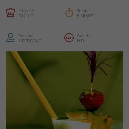
Difficoltà:
Tempo:
FACILE
5 MINUTI
Porzioni:
Calorie:
1 PERSONE
N.D.