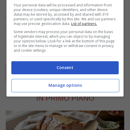
Your personal data will be processed and information from
your device (cookies, unique identifiers, and other device
data) may be stored by, accessed by and shared with 319
Servite rapidamente la vostra bibita per gustarla
partners, or used specifically by this site. We and our partners
may use precise geolocation data.
List of partners.
fredda.
Some vendors may process your personal data on the basis
of legitimate interest, which you can object to by managing
your options below. Look for a link at the bottom of this page
Foto da:
www.essentiallyhealthyfood.com
or in the site menu to manage or withdraw consent in privacy
and cookie settings.
Parole di
Waly
Consent
Manage options
IN PRIMO PIANO