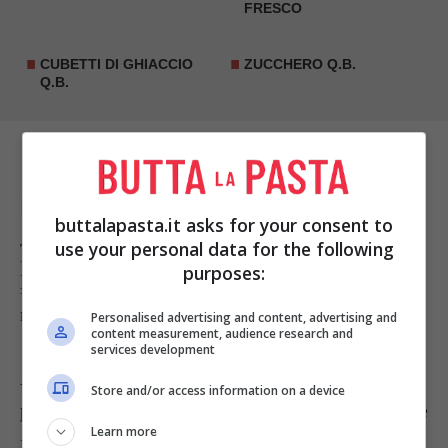
FRESCO
CUBETTI DI GHIACCIO
ZUCCHERO Q.B.
Q.B.
PREPARAZIONE
buttalapasta.it asks for your consent to
use your personal data for the following
Tagliate l’ananas eliminando la buccia e riducete
purposes:
la polpa a dadini
, pelate i
cetrioli
e tagliateli a
rondelle.
Personalised advertising and content, advertising and
content measurement, audience research and
services development
A questo punto
aggiungete il sedano tagliato a
Store and/or access information on a device
pezzetti
, qualche cubetto di ghiaccio, lo
zenzero
e
Learn more
frullate.