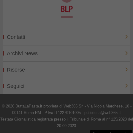
Contatti
Archivi News
Risorse
Seguici
© 2026 ButtaLaPasta.it proprietà di Web365 Srl - Via Nicola Marchese, 10 -
00141 Roma RM - P.Iva IT12279101005 - pubblicita@web365.it
Testata Giornalistica registrata presso il Tribunale di Roma al n° 125/2023 del
20-09-2023