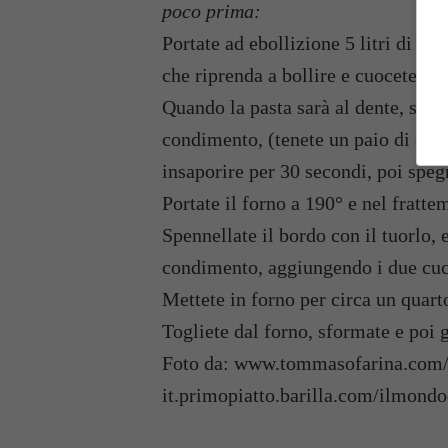
poco prima:
Portate ad ebollizione 5 litri di acq
che riprenda a bollire e cuocetevi 
Quando la pasta sarà al dente, scol
condimento, (tenete un paio di cucch
insaporire per 30 secondi, poi speg
Portate il forno a 190° e nel frattem
Spennellate il bordo con il tuorlo, 
condimento, aggiungendo i due cucc
Mettete in forno per circa un quarto
Togliete dal forno, sformate e poi g
Foto da: www.tommasofarina.com/t
it.primopiatto.barilla.com/ilmondo