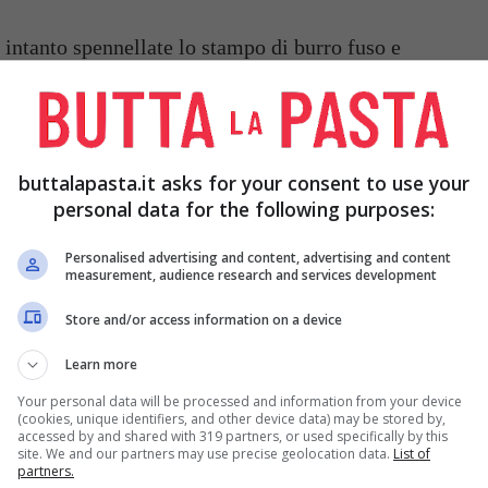
, intanto spennellate lo stampo di burro fuso e
erellatene il fondo con i rebbi di una forchetta e
ormando una sorta di decorazione. Mettete sulla
versatevi sopra dei fagioli secchi, poi infornate per
buttalapasta.it asks for your consent to use your
personal data for the following purposes:
 burro con l’olio e rosolatevi il
soffritto
già
a un minuto, mescolandolo con un cucchiaio di
Personalised advertising and content, advertising and content
measurement, audience research and services development
 d’acqua e fate cuocere per 5 minuti.
Store and/or access information on a device
sciutto crudo
nel mixer, e tagliate quello cotto a
itto. Fatelo rosolare un minuto, poi bagnate con il
Learn more
l fuoco per un paio di minuti poi unite il
latte
,
Your personal data will be processed and information from your device
(cookies, unique identifiers, and other device data) may be stored by,
 e fate cuocere per circa mezz’ora, ovvero fino a che
accessed by and shared with 319 partners, or used specifically by this
site. We and our partners may use precise geolocation data.
List of
partners.