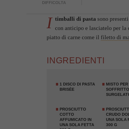
DIFFICOLTA
I
timballi di pasta
sono presenti 
con anticipo e lasciatelo per la
piatto di carne come il
filetto di m
INGREDIENTI
1 DISCO DI PASTA
MISTO PER
BRISÈE
SOFFRITT
SURGELATO
PROSCIUTTO
PROSCIUT
COTTO
CRUDO DOL
AFFUMICATO IN
UNA SOLA 
UNA SOLA FETTA
300 G