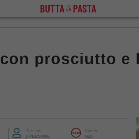
A
 con prosciutto e 
Porzioni:
Calorie:
1 PERSONE
N.D.