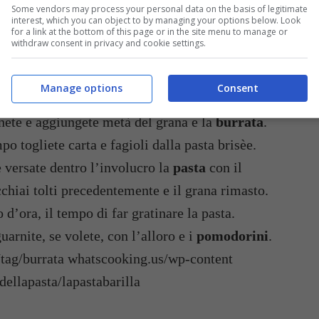
Some vendors may process your personal data on the basis of legitimate
interest, which you can object to by managing your options below. Look
ua salata, unite gli
spinaci
sciacquati, aspettate
for a link at the bottom of this page or in the site menu to manage or
withdraw consent in privacy and cookie settings.
la pasta.
ate tutto insieme e versate nel tegame con il
Manage options
Consent
iai da parte), da cui avrete tolto l’alloro. Fate
nete e aggiungete metà del grana e la
burrata
.
po togliete carta e fagioli dalla pasta brisèe.
e versate dentro l’involucro la
pasta
con il
hiai tolti precedentemente e il grana rimasto.
 d’ora, il tempo di far gratinare la pasta.
uarnite, se volete, con l’alloro e i
pomodorini
.
ag/burrata whatscooking.us/wp-content
dellapasta/lapastabarilla